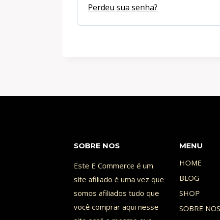
ó
Perdeu sua senha?
a
r
t
i
ó
o
r
i
o
SOBRE NOS
MENU
HOME
Este E Commerce é um
BLOG
site afiliado é uma vez que
somos afiliados tudo que
SHOP
você comprar aqui nesse
SOBRE NO