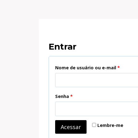
Entrar
O
Nome de usuário ou e-mail
*
b
r
O
Senha
*
i
b
g
r
a
Lembre-me
Acessar
i
t
g