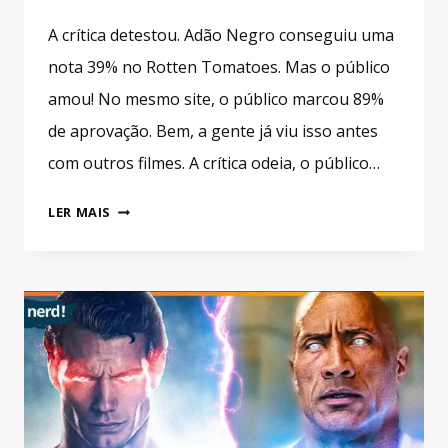
A crítica detestou. Adão Negro conseguiu uma
nota 39% no Rotten Tomatoes. Mas o público
amou! No mesmo site, o público marcou 89%
de aprovação. Bem, a gente já viu isso antes
com outros filmes. A crítica odeia, o público…
POLÊMICA:
LER MAIS
ADÃO
NEGRO
DEU
LUCRO
OU
NÃO
DEU?
[REVELADO]