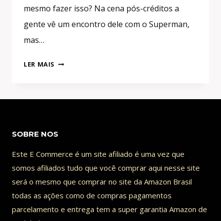
mesmo fazer isso? Na cena pós-créditos a
gente vê um encontro dele com o Superman,
mas…
ADÃO
LER MAIS
NEGRO
[THE
ROCK]
VS
SUPERMAN
SOBRE NOS
[HENRY
CAVILL],
Este E Commerce é um site afiliado é uma vez que
QUEM
somos afiliados tudo que você comprar aqui nesse site
É
será o mesmo que comprar no site da Amazon Brasil
MAIS
todas as ações como de compras pagamentos
PODEROSO?
parcelamento e entrega tem a super garantia Amazon de