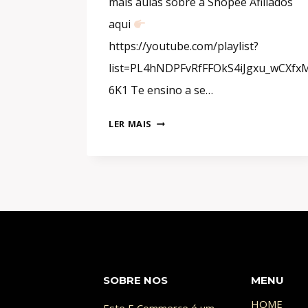
mais aulas sobre a Shopee Afiliados
aqui
https://youtube.com/playlist?
list=PL4hNDPFvRfFFOkS4iJgxu_wCXfx
6K1 Te ensino a se…
AFILIADO
LER MAIS
SHOPEE:
COMO
FAZER
A
SUA
PRIMEIRA
VENDA
SOBRE NOS
MENU
HOME