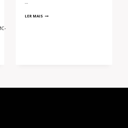
…
AFILIADO
LER MAIS
SHOPEE:
MC-
A
MELHOR
ESTRATÉGIA
PRA
VENDER
|
MÉTODO
RÁPIDO
E
SEM
PRECISAR
APARECER