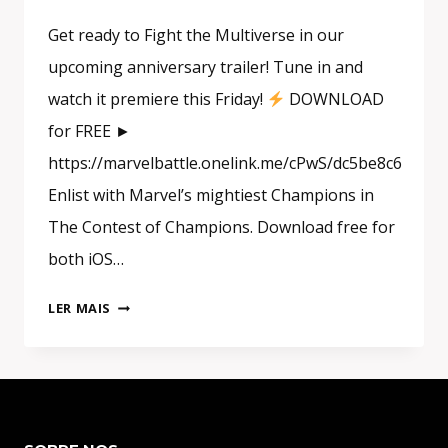
Get ready to Fight the Multiverse in our
upcoming anniversary trailer! Tune in and
watch it premiere this Friday!
DOWNLOAD
for FREE ►
https://marvelbattle.onelink.me/cPwS/dc5be8c6
Enlist with Marvel’s mightiest Champions in
The Contest of Champions. Download free for
both iOS…
FIGHT
LER MAIS
THE
MULTIVERSE
|
MARVEL
CONTEST