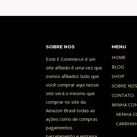
O
PRÊMIO
DA
MEGA
SENA
NA
SOBRE NOS
MENU
RENDA
HOME
Este E Commerce é um
FIXA?
BLOG
site afiliado é uma vez que
somos afiliados tudo que
SHOP
você comprar aqui nesse
SOBRE NO
site será o mesmo que
CONTATO
comprar no site da
MINHA CO
Amazon Brasil todas as
MINHA C
ações como de compras
CARRIN
pagamentos
parcelamento e entrega