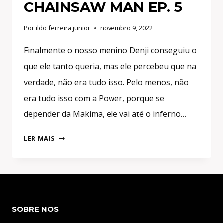
CHAINSAW MAN EP. 5
Por
ildo ferreira junior
novembro 9, 2022
Finalmente o nosso menino Denji conseguiu o
que ele tanto queria, mas ele percebeu que na
verdade, não era tudo isso. Pelo menos, não
era tudo isso com a Power, porque se
depender da Makima, ele vai até o inferno…
DENJI
LER MAIS
FINALMENTE
TOCOU
NELES!
EXPECTATIVA
VS
SOBRE NOS
REALIDADE!
–