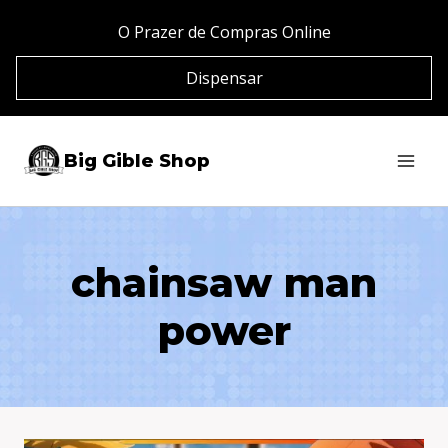
Pular
O Prazer de Compras Online
para
Dispensar
o
Conteúdo
Big Gible Shop
chainsaw man
power