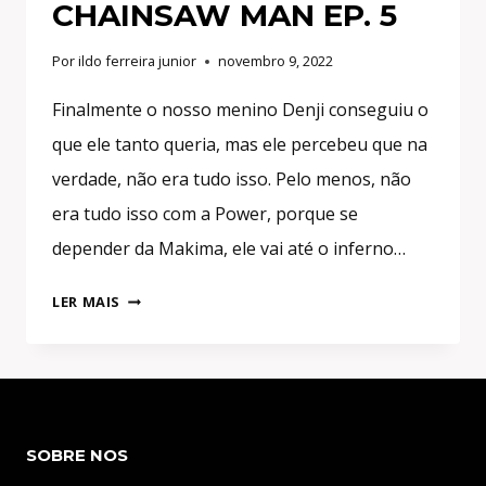
CHAINSAW MAN EP. 5
Por
ildo ferreira junior
novembro 9, 2022
Finalmente o nosso menino Denji conseguiu o
que ele tanto queria, mas ele percebeu que na
verdade, não era tudo isso. Pelo menos, não
era tudo isso com a Power, porque se
depender da Makima, ele vai até o inferno…
DENJI
LER MAIS
FINALMENTE
TOCOU
NELES!
EXPECTATIVA
VS
SOBRE NOS
REALIDADE!
–