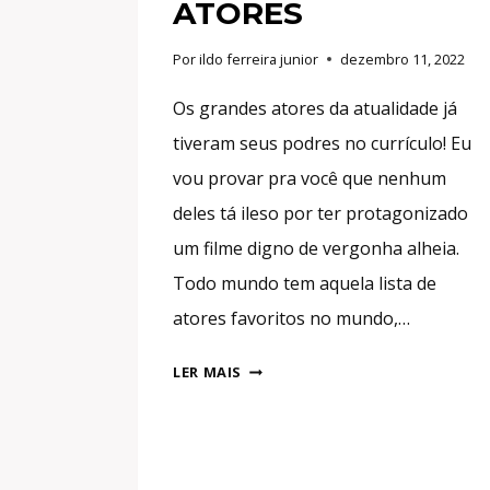
ATORES
Por
ildo ferreira junior
dezembro 11, 2022
Os grandes atores da atualidade já
tiveram seus podres no currículo! Eu
vou provar pra você que nenhum
deles tá ileso por ter protagonizado
um filme digno de vergonha alheia.
Todo mundo tem aquela lista de
atores favoritos no mundo,…
OS
LER MAIS
PIORES
FILMES
DO
CINEMA