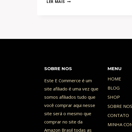
LER MAIS
NEGRA
2:
WAKANDA
FOREVER
–
ANÁLISE
COMPLETA
[COM
SPOILERS]
SOBRE NOS
MENU
HOME
Este E Commerce é um
BLOG
site afiliado é uma vez que
somos afiliados tudo que
SHOP
você comprar aqui nesse
SOBRE NO
site será o mesmo que
CONTATO
comprar no site da
MINHA CO
Amazon Brasil todas as