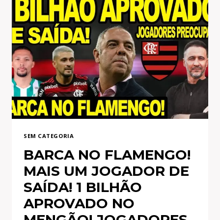
PEDRO
NO
FLAMENGO?
NEGOCIAÇÃO
ATRAVESSADA
COM
ZAGUEIRO
DO
MENGÃO!
NOVELA
E+
SEM CATEGORIA
BARCA NO FLAMENGO!
MAIS UM JOGADOR DE
SAÍDA! 1 BILHÃO
APROVADO NO
MENGÃO! JOGADORES