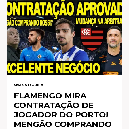
REAL
MADRID
SACANEANDO
O
MENGÃO!
PROPOSTA
NA
MESA
DE
LATERAL!
DATA
FIFA
SEM CATEGORIA
FLAMENGO MIRA
CONTRATAÇÃO DE
JOGADOR DO PORTO!
MENGÃO COMPRANDO