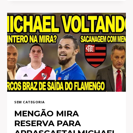
ABERTAS
NO
FLAMENGO!
JOGADOR
DO
MENGÃO
QUEBRA
SILÊNCIO!
NEGÓCIO
FECHADO
COM
LATERAL
E+
SEM CATEGORIA
MENGÃO MIRA
RESERVA PARA