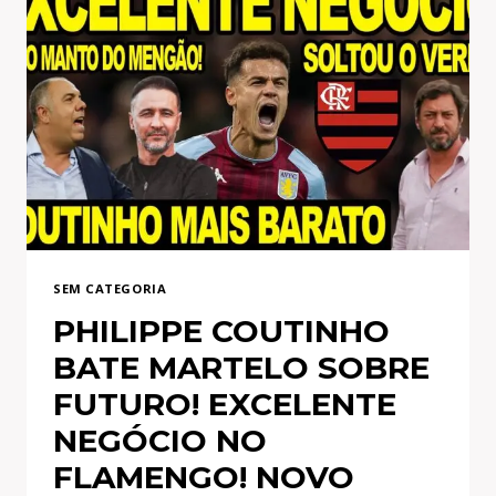
DE
SAÍDA!
1
BILHÃO
APROVADO
NO
MENGÃO!
JOGADORES
DO
FLA
SEM CATEGORIA
EM
PHILIPPE COUTINHO
ALERTA
BATE MARTELO SOBRE
FUTURO! EXCELENTE
NEGÓCIO NO
FLAMENGO! NOVO