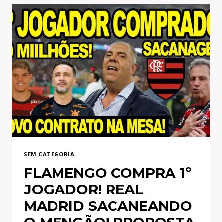
2
CONTRATAÇÕES!
FRANCESES
PRESSIONADOS
POR
GERSON!
VAMO
RIR
DO
NETO
SEM CATEGORIA
FLAMENGO COMPRA 1º
JOGADOR! REAL
MADRID SACANEANDO
O MENGÃO! PROPOSTA