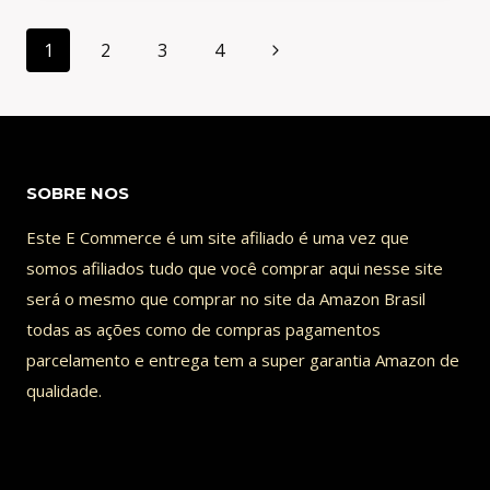
PARA
Navegação
ARRASCAETA!
Página
1
2
3
4
da
MICHAEL
Seguinte
DE
Página
VOLTA
AO
BRASIL?
SOBRE NOS
MARCOS
BRAZ
Este E Commerce é um site afiliado é uma vez que
DE
somos afiliados tudo que você comprar aqui nesse site
SAÍDA
será o mesmo que comprar no site da Amazon Brasil
DO
todas as ações como de compras pagamentos
FLAMENGO?
parcelamento e entrega tem a super garantia Amazon de
qualidade.