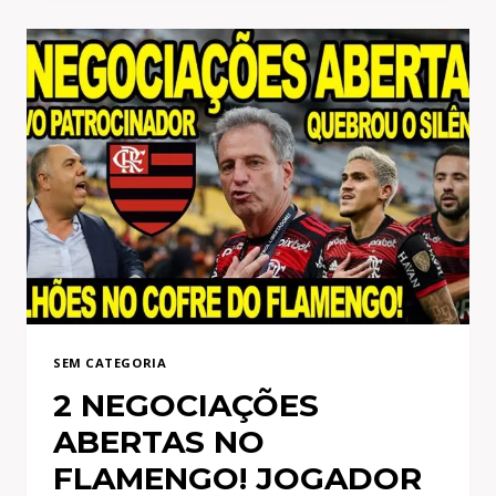
JOGADORES
EM
FINAL
DE
CONTRATO!
NEGOCIAÇÃO
DO
MENGÃO
COM
LATERAL!
7
REFORÇOS!
E+
SEM CATEGORIA
2 NEGOCIAÇÕES
ABERTAS NO
FLAMENGO! JOGADOR