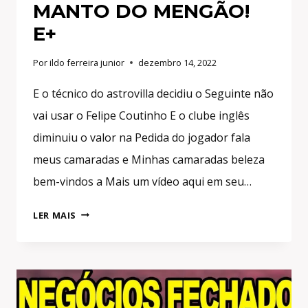
MANTO DO MENGÃO!
E+
Por
ildo ferreira junior
dezembro 14, 2022
E o técnico do astrovilla decidiu o Seguinte não
vai usar o Felipe Coutinho E o clube inglês
diminuiu o valor na Pedida do jogador fala
meus camaradas e Minhas camaradas beleza
bem-vindos a Mais um vídeo aqui em seu…
PHILIPPE
LER MAIS
COUTINHO
BATE
MARTELO
SOBRE
FUTURO!