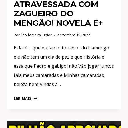
ATRAVESSADA COM
ZAGUEIRO DO
MENGÃO! NOVELA E+
Por
ildo ferreira junior
dezembro 15, 2022
E daí é o que eu falo o torcedor do Flamengo
ele não tem um dia de paz e que História é
essa que Pedro e gabigol não Vão jogar juntos
fala meus camaradas e Minhas camaradas
beleza bem-vindos a…
FIM
LER MAIS
DA
DUPLA
GABIGOL
E