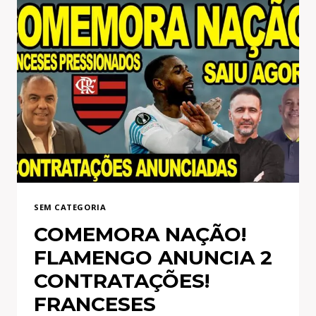
BILHÃO
NOS
COFRES
DO
FLAMENGO!
MENGÃO
BATE
O
MARTELO
SOBRE
VENDA
DE
SEM CATEGORIA
JOGADORES
COMEMORA NAÇÃO!
FLAMENGO ANUNCIA 2
CONTRATAÇÕES!
FRANCESES