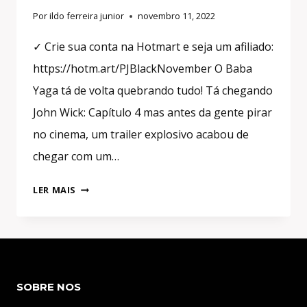
Por
ildo ferreira junior
novembro 11, 2022
✓ Crie sua conta na Hotmart e seja um afiliado:
https://hotm.art/PJBlackNovember O Baba
Yaga tá de volta quebrando tudo! Tá chegando
John Wick: Capítulo 4 mas antes da gente pirar
no cinema, um trailer explosivo acabou de
chegar com um…
IMPARÁVEL!
LER MAIS
TODOS
OS
DETALHES
DO
NOVO
SOBRE NOS
TRAILER
DE