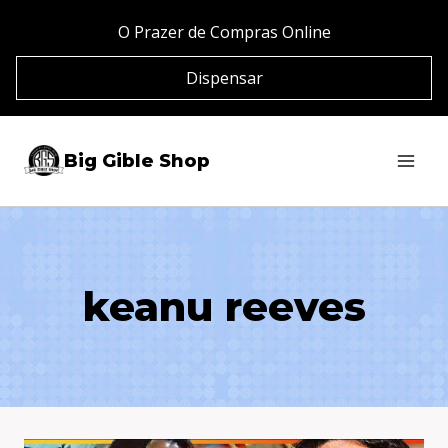
Pular
O Prazer de Compras Online
para
Dispensar
o
Conteúdo
Big Gible Shop
keanu reeves