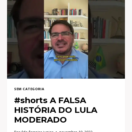
COVARDE
POR
DEFENDER
O
BOLSONARO
NO
CATAR!
VAI
ESCUTAR
VERDADES!
SEM CATEGORIA
#shorts A FALSA
HISTÓRIA DO LULA
MODERADO
Por
ildo ferreira junior
novembro 10, 2022