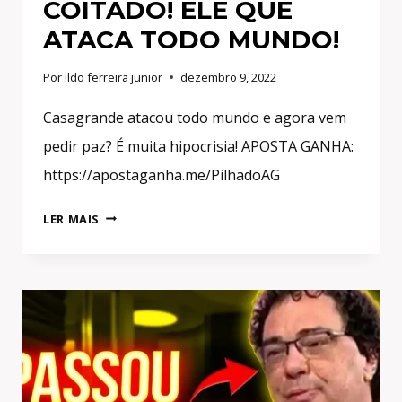
COITADO! ELE QUE
ATACA TODO MUNDO!
Por
ildo ferreira junior
dezembro 9, 2022
Casagrande atacou todo mundo e agora vem
pedir paz? É muita hipocrisia! APOSTA GANHA:
https://apostaganha.me/PilhadoAG
AGORA
LER MAIS
O
CASAGRANDE
PEDE
PAZ
E
SE
FAZ
DE