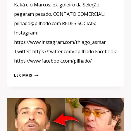
Kaká e o Marcos, ex-goleiro da Seleção,
pegaram pesado. CONTATO COMERCIAL:
pilhado@pilhado.com REDES SOCIAIS:
Instagram:
https://www.instagram.com/thiago_asmar
Twitter: https://twitter.com/opilhado Facebook:
https://www.facebook.com/pilhado/
CASAGRANDE
LER MAIS
PASSOU
VERGONHA
NA
COPA
E
FOI
HUMILHADO