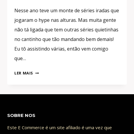
Nesse ano teve um monte de séries iradas que
jogaram o hype nas alturas. Mas muita gente
não tá ligada que tem outras séries quietinhas
no cantinho que tão mandando bem demais!
Eu tô assistindo várias, então vem comigo
que…
SÉRIES
LER MAIS
IRADAS
DE
2022
QUE
VOCÊ
SOBRE NOS
NÃO
TÁ
Este E Commerce é um site afiliado é uma vez que
ASSISTINDO