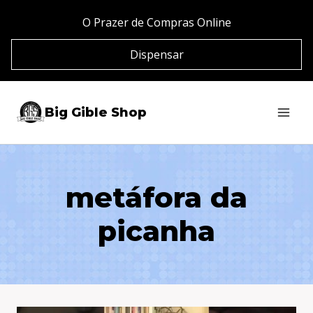
Pular
O Prazer de Compras Online
para
Dispensar
o
Conteúdo
Big Gible Shop
metáfora da
picanha