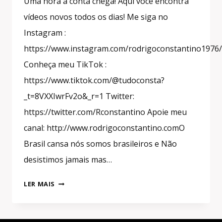
Uma hora a conta chega! Aqui você encontra
vídeos novos todos os dias! Me siga no
Instagram :
https://www.instagram.com/rodrigoconstantino1976/
Conheça meu TikTok :
https://www.tiktok.com/@tudoconsta?
_t=8VXXIwrFv2o&_r=1 Twitter:
https://twitter.com/Rconstantino Apoie meu
canal: http://www.rodrigoconstantino.comO
Brasil cansa nós somos brasileiros e Não
desistimos jamais mas…
#SHORTS
LER MAIS
A
METÁFORA
DA