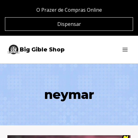
Pular
O Prazer de Compras Online
para
Dispensar
o
Conteúdo
Big Gible Shop
neymar