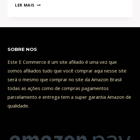
TOP
LER MAIS
10
MOST
VALUABLE
FOOTBALL
PLAYERS
SOBRE NOS
–
(2004
Este E Commerce é um site afiliado é uma vez que
–
somos afiliados tudo que você comprar aqui nesse site
2019)
será o mesmo que comprar no site da Amazon Brasil
|
todas as ações como de compras pagamentos
RANKERX
parcelamento e entrega tem a super garantia Amazon de
qualidade.