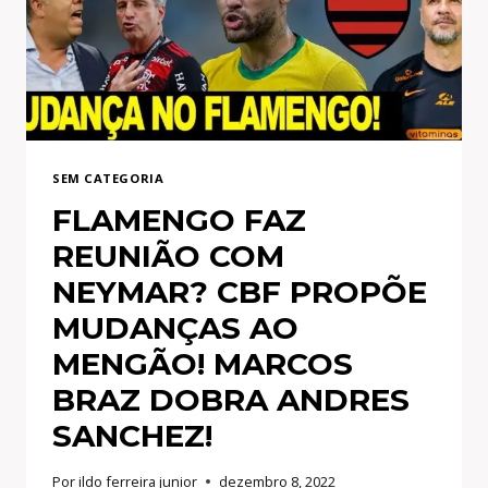
COITADO!
ELE
QUE
ATACA
TODO
MUNDO!
SEM CATEGORIA
FLAMENGO FAZ
REUNIÃO COM
NEYMAR? CBF PROPÕE
MUDANÇAS AO
MENGÃO! MARCOS
BRAZ DOBRA ANDRES
SANCHEZ!
Por
ildo ferreira junior
dezembro 8, 2022