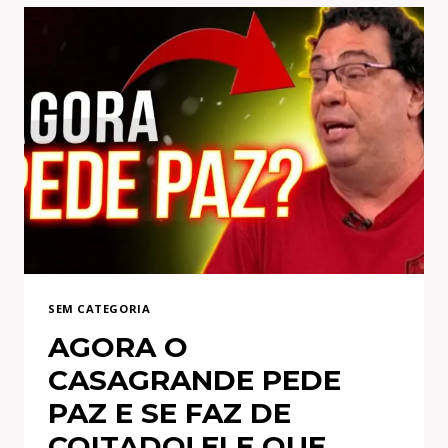
CONTRATAÇÃO
NO
FLAMENGO!
PROPOSTA
POR
ARRASCAETA
NEGADA!
DIRIGENTE
DO
MENGÃO
SEM CATEGORIA
AGORA O
CASAGRANDE PEDE
PAZ E SE FAZ DE
COITADO! ELE QUE