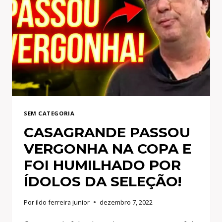
SE
REÚNE
COM
EMPRESÁRIOS
PARA
CONTRATAÇÕES
NO
MENGÃO!
SEM CATEGORIA
CASAGRANDE PASSOU
VERGONHA NA COPA E
FOI HUMILHADO POR
ÍDOLOS DA SELEÇÃO!
Por
ildo ferreira junior
dezembro 7, 2022