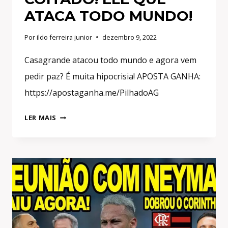
ATACA TODO MUNDO!
Por
ildo ferreira junior
dezembro 9, 2022
Casagrande atacou todo mundo e agora vem
pedir paz? É muita hipocrisia! APOSTA GANHA:
https://apostaganha.me/PilhadoAG
AGORA
LER MAIS
O
CASAGRANDE
PEDE
PAZ
E
SE
FAZ
DE