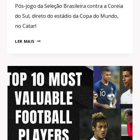
Pós-jogo da Seleção Brasileira contra a Coreia
do Sul, direto do estádio da Copa do Mundo,
no Catar!
BRASIL
LER MAIS
X
COREIA
DO
SUL!
PÓS-
JOGO
DIRETO
DO
ESTÁDIO
DA
COPA
DO