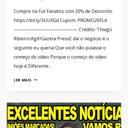
Compre na Fut Fanatics com 20% de Desconto:
https://bit.ly/3UUfiGd Cupom: PROMO20FLA
—————————————— Crédito: Thiago
Ribeiro/Agif/Gazeta PressE daí o negócio é o
seguinte eu queria Que você não pulasse o
começo do vídeo Porque o começo do vídeo
hoje é Diferente…
FLAMENGO
LER MAIS
FAZ
REUNIÃO
COM
NEYMAR?
CBF
PROPÕE