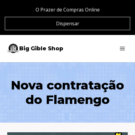
Pular
O Prazer de Compras Online
para
Dispensar
o
Conteúdo
Big Gible Shop
Nova contratação
do Flamengo