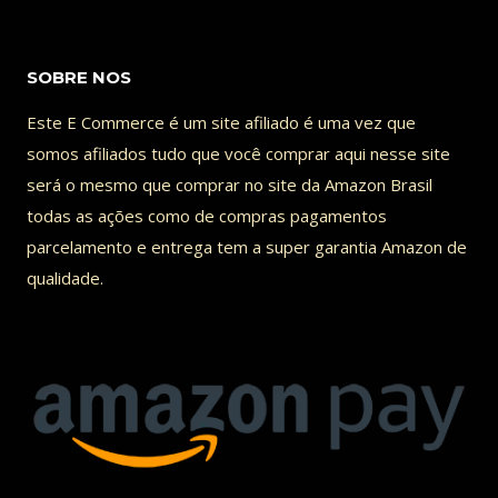
2
CONTRATAÇÕES!
SOBRE NOS
FRANCESES
PRESSIONADOS
Este E Commerce é um site afiliado é uma vez que
POR
somos afiliados tudo que você comprar aqui nesse site
GERSON!
será o mesmo que comprar no site da Amazon Brasil
VAMO
todas as ações como de compras pagamentos
RIR
parcelamento e entrega tem a super garantia Amazon de
DO
NETO
qualidade.