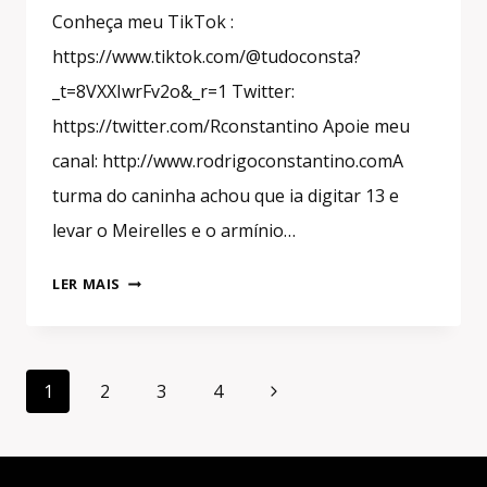
Conheça meu TikTok :
https://www.tiktok.com/@tudoconsta?
_t=8VXXIwrFv2o&_r=1 Twitter:
https://twitter.com/Rconstantino Apoie meu
canal: http://www.rodrigoconstantino.comA
turma do caninha achou que ia digitar 13 e
levar o Meirelles e o armínio…
NÃO
LER MAIS
CORREMOS
O
MENOR
Navegação
RISCO
Página
1
2
3
4
da
DE
Seguinte
DAR
Página
CERTO