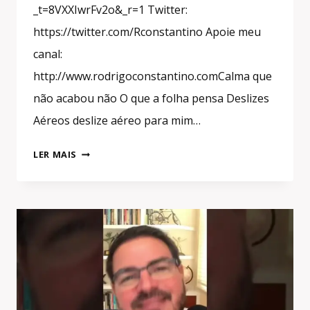
_t=8VXXIwrFv2o&_r=1 Twitter:
https://twitter.com/Rconstantino Apoie meu
canal:
http://www.rodrigoconstantino.comCalma que
não acabou não O que a folha pensa Deslizes
Aéreos deslize aéreo para mim…
POR
LER MAIS
NÃO
TORCER
CONTRA
O
BRASIL
PRECISAMOS
TORCER
CONTRA
LULA