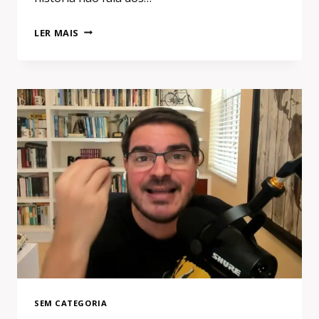
O
LER MAIS
SILÊNCIO
DOS
TUCANOS
E
A
MÍDIA
QUE
RODA
BOLSINHA
SEM CATEGORIA