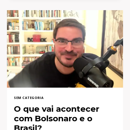
O
QUE
VAI
ACONTECER,
SÓ
DEUS
SABE
SEM CATEGORIA
O que vai acontecer
com Bolsonaro e o
Brasil?