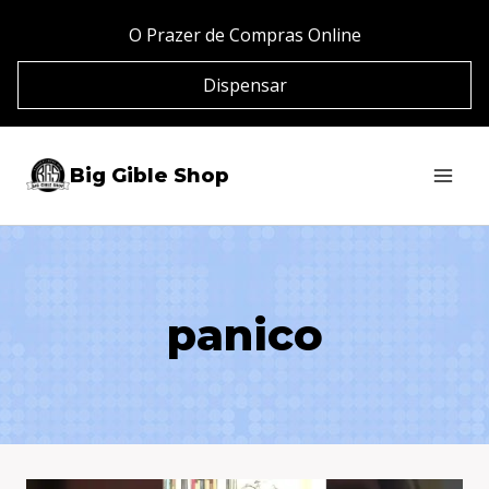
Pular
O Prazer de Compras Online
para
Dispensar
o
Conteúdo
Big Gible Shop
panico