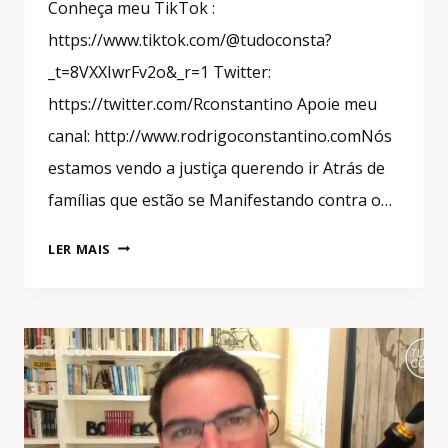
Conheça meu TikTok :
https://www.tiktok.com/@tudoconsta?
_t=8VXXIwrFv2o&_r=1 Twitter:
https://twitter.com/Rconstantino Apoie meu
canal: http://www.rodrigoconstantino.comNós
estamos vendo a justiça querendo ir Atrás de
famílias que estão se Manifestando contra o…
O
LER MAIS
PT
NÃO
PASSA
DE
UMA
QUADRILHA
COM
MANTO