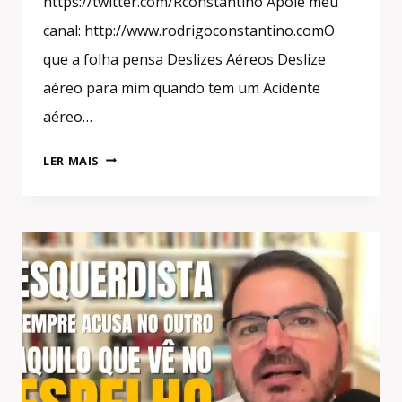
https://twitter.com/Rconstantino Apoie meu
canal: http://www.rodrigoconstantino.comO
que a folha pensa Deslizes Aéreos Deslize
aéreo para mim quando tem um Acidente
aéreo…
#SHORTS
LER MAIS
ESQUERDISTA
SEMPRE
ACUSA
NO
OUTRO
AQUILO
QUE
VÊ
NO
ESPELHO