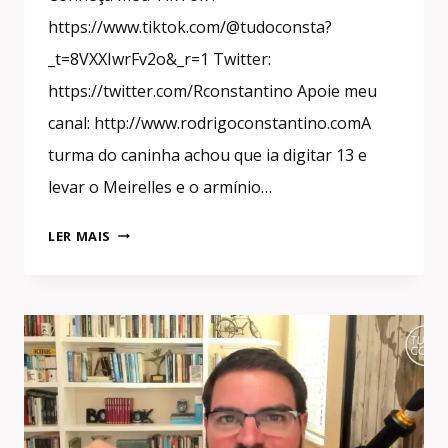
https://www.tiktok.com/@tudoconsta?
_t=8VXXIwrFv2o&_r=1 Twitter:
https://twitter.com/Rconstantino Apoie meu
canal: http://www.rodrigoconstantino.comA
turma do caninha achou que ia digitar 13 e
levar o Meirelles e o armínio…
#SHORTS
LER MAIS
O
POVO
JÁ
SABE
QUEM
SÃO
OS
TUCANOS