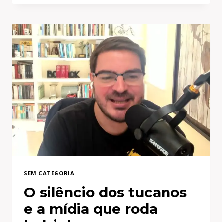
VAI
ACONTECER
COM
BOLSONARO
E
O
BRASIL?
SEM CATEGORIA
O silêncio dos tucanos
e a mídia que roda