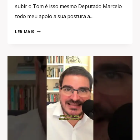
subir o Tom é isso mesmo Deputado Marcelo
todo meu apoio a sua postura a…
O
LER MAIS
FENÔMENO
É
MAIOR
QUE
BOLSONARO