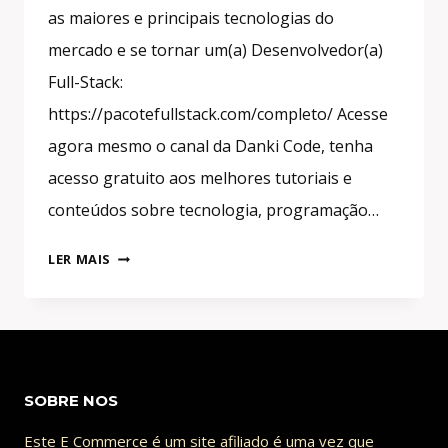
as maiores e principais tecnologias do
mercado e se tornar um(a) Desenvolvedor(a)
Full-Stack:
https://pacotefullstack.com/completo/ Acesse
agora mesmo o canal da Danki Code, tenha
acesso gratuito aos melhores tutoriais e
conteúdos sobre tecnologia, programação…
PANTERA
LER MAIS
NEGRA
2:
WAKANDA
FOREVER
–
SOBRE NOS
ANÁLISE
COMPLETA
Este E Commerce é um site afiliado é uma vez que