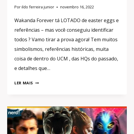
Por
ildo ferreira junior
novembro 16, 2022
Wakanda Forever tá LOTADO de easter eggs e
referências – mas você conseguiu identificar
todos ? Vamo tirar a prova agora! Tem muitos
simbolismos, referências históricas, muita
coisa de dentro do UCM , das HQs do passado,
e detalhes que…
40
LER MAIS
REFERÊNCIAS
E
EASTER
EGGS
DE
PANTERA
NEGRA