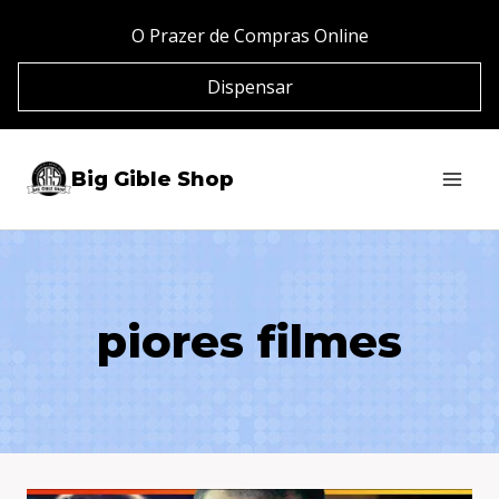
Pular
O Prazer de Compras Online
para
Dispensar
o
Conteúdo
Big Gible Shop
piores filmes