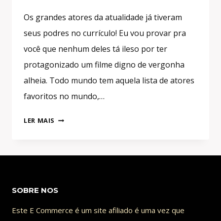
Os grandes atores da atualidade já tiveram
seus podres no currículo! Eu vou provar pra
você que nenhum deles tá ileso por ter
protagonizado um filme digno de vergonha
alheia. Todo mundo tem aquela lista de atores
favoritos no mundo,…
OS
LER MAIS
PIORES
FILMES
DO
CINEMA
COM
SOBRE NOS
OS
MELHORES
Este E Commerce é um site afiliado é uma vez que
ATORES