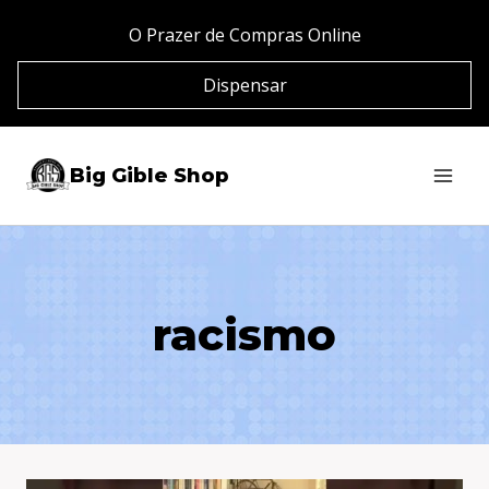
Pular
O Prazer de Compras Online
para
Dispensar
o
Conteúdo
Big Gible Shop
racismo