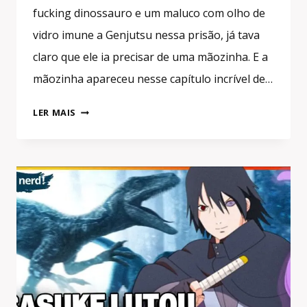
fucking dinossauro e um maluco com olho de
vidro imune a Genjutsu nessa prisão, já tava
claro que ele ia precisar de uma mãozinha. E a
mãozinha apareceu nesse capítulo incrível de…
SASUKE
LER MAIS
E
SAKURA
JUNTOS
NA
MISSÃO!
A
CURA
PRO
NARUTO
FOI
DESCOBERTA