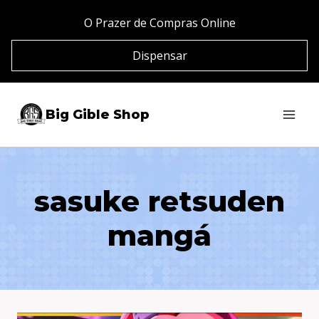
Pular
O Prazer de Compras Online
para
Dispensar
o
Conteúdo
Big Gible Shop
sasuke retsuden
mangá