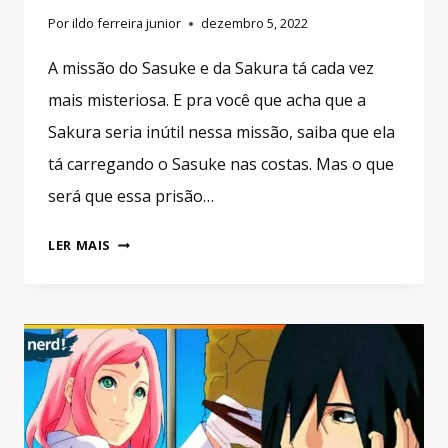
Por
ildo ferreira junior
dezembro 5, 2022
A missão do Sasuke e da Sakura tá cada vez
mais misteriosa. E pra você que acha que a
Sakura seria inútil nessa missão, saiba que ela
tá carregando o Sasuke nas costas. Mas o que
será que essa prisão…
É
LER MAIS
OFICIAL:
SAKURA
SUPEROU
A
TSUNADE!
#ANÁLISE
SASUKE
RETSUUDEN