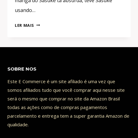
mangá do Sasuke tá absurda, teve Sasuke
usando…
DINOSSAUROS
LER MAIS
EM
NARUTO!
SASUKE
VS
VELOCIRAPTOR
SOBRE NOS
#SASUKE
RETSUDEN
Este E Commerce é um site afiliado é uma vez que
2
somos afiliados tudo que você comprar aqui nesse site
será o mesmo que comprar no site da Amazon Brasil
todas as ações como de compras pagamentos
parcelamento e entrega tem a super garantia Amazon de
qualidade.