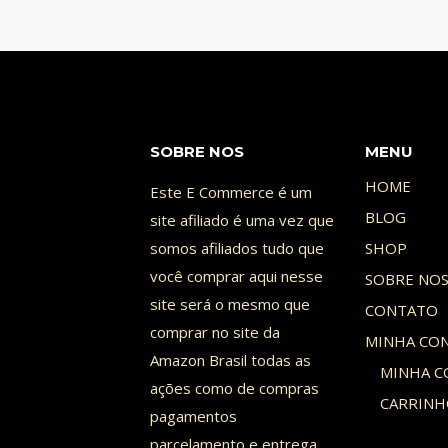
QUE
VOCÊ
NÃO
TÁ
ASSISTINDO
SOBRE NOS
MENU
HOME
Este E Commerce é um
BLOG
site afiliado é uma vez que
somos afiliados tudo que
SHOP
você comprar aqui nesse
SOBRE NO
site será o mesmo que
CONTATO
comprar no site da
MINHA CO
Amazon Brasil todas as
MINHA C
ações como de compras
CARRIN
pagamentos
parcelamento e entrega