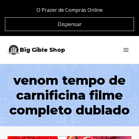
Pular
O Prazer de Compras Online
para
Dispensar
o
Conteúdo
Big Gible Shop
venom tempo de
carnificina filme
completo dublado