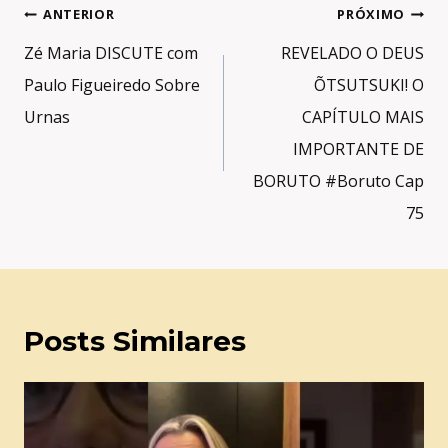
Navegação
ANTERIOR
PRÓXIMO
de
Zé Maria DISCUTE com
REVELADO O DEUS
Post
Paulo Figueiredo Sobre
ÕTSUTSUKI! O
Urnas
CAPÍTULO MAIS
IMPORTANTE DE
BORUTO #Boruto Cap
75
Posts Similares