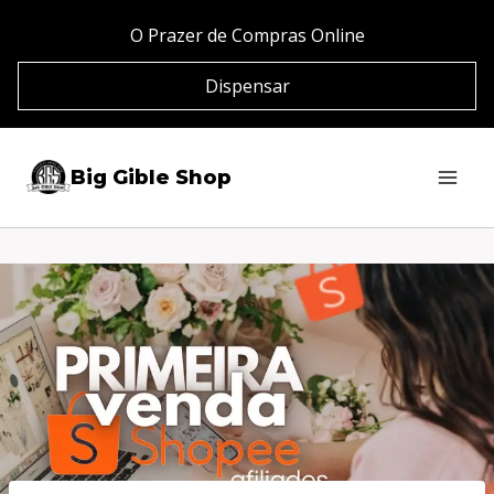
Pular
O Prazer de Compras Online
para
Dispensar
o
Conteúdo
Big Gible Shop