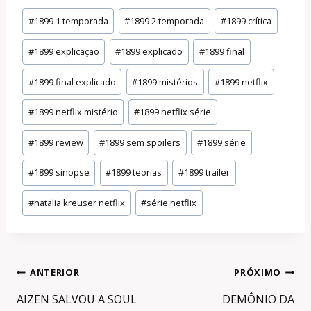
Tags
#
1899 1 temporada
#
1899 2 temporada
#
1899 crítica
do
#
1899 explicação
#
1899 explicado
#
1899 final
Post:
#
1899 final explicado
#
1899 mistérios
#
1899 netflix
#
1899 netflix mistério
#
1899 netflix série
#
1899 review
#
1899 sem spoilers
#
1899 série
#
1899 sinopse
#
1899 teorias
#
1899 trailer
#
natalia kreuser netflix
#
série netflix
Navegação
ANTERIOR
PRÓXIMO
de
AIZEN SALVOU A SOUL
DEMÔNIO DA