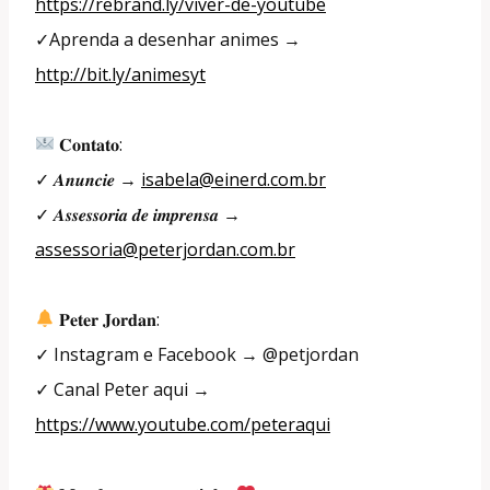
https://rebrand.ly/viver-de-youtube
✓Aprenda a desenhar animes →
http://bit.ly/animesyt
𝐂𝐨𝐧𝐭𝐚𝐭𝐨:
✓ 𝑨𝒏𝒖𝒏𝒄𝒊𝒆 →
isabela@einerd.com.br
✓ 𝑨𝒔𝒔𝒆𝒔𝒔𝒐𝒓𝒊𝒂 𝒅𝒆 𝒊𝒎𝒑𝒓𝒆𝒏𝒔𝒂 →
assessoria@peterjordan.com.br
𝐏𝐞𝐭𝐞𝐫 𝐉𝐨𝐫𝐝𝐚𝐧:
✓ Instagram e Facebook → @petjordan
✓ Canal Peter aqui →
https://www.youtube.com/peteraqui