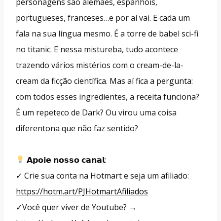
personagens são alemães, espanhóis,
portugueses, franceses…e por aí vai. E cada um
fala na sua língua mesmo. É a torre de babel sci-fi
no titanic. E nessa mistureba, tudo acontece
trazendo vários mistérios com o cream-de-la-
cream da ficção científica. Mas aí fica a pergunta:
com todos esses ingredientes, a receita funciona?
É um repeteco de Dark? Ou virou uma coisa
diferentona que não faz sentido?
𝗔𝗽𝗼𝗶𝗲 𝗻𝗼𝘀𝘀𝗼 𝗰𝗮𝗻𝗮𝗹:
✓ Crie sua conta na Hotmart e seja um afiliado:
https://hotm.art/PJHotmartAfiliados
✓Você quer viver de Youtube? →