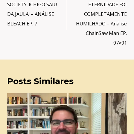
Post
SOCIETY! ICHIGO SAIU
ETERNIDADE FOI
DA JAULA! – ANÁLISE
COMPLETAMENTE
BLEACH EP. 7
HUMILHADO – Análise
ChainSaw Man EP.
07×01
Posts Similares