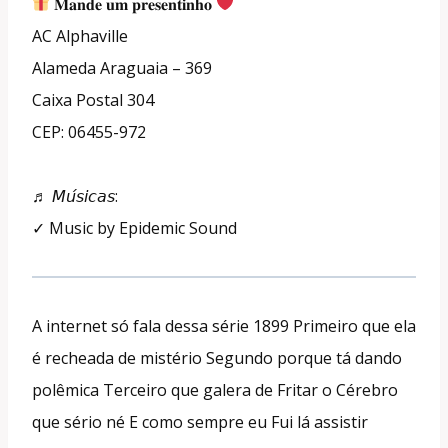
𝐌𝐚𝐧𝐝𝐞 𝐮𝐦 𝐩𝐫𝐞𝐬𝐞𝐧𝐭𝐢𝐧𝐡𝐨
AC Alphaville
Alameda Araguaia – 369
Caixa Postal 304
CEP: 06455-972
♬ 𝘔𝘶́𝘴𝘪𝘤𝘢𝘴:
✓ Music by Epidemic Sound
A internet só fala dessa série 1899 Primeiro que ela
é recheada de mistério Segundo porque tá dando
polêmica Terceiro que galera de Fritar o Cérebro
que sério né E como sempre eu Fui lá assistir