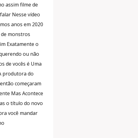
o assim filme de
falar Nesse vídeo
timos anos em 2020
s de monstros
ssim Exatamente o
o querendo ou não
os de vocês é Uma
A produtora do
ou então começaram
emente Mas Acontece
s o título do novo
 pra você mandar
no