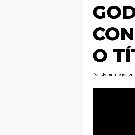
GOD
CON
O T
Por
ildo ferreira junior