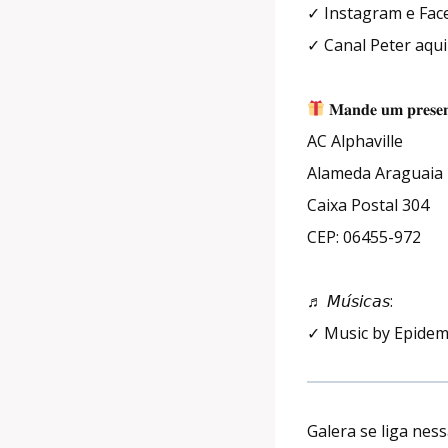
✓ Instagram e Fa
✓ Canal Peter aqu
𝐌𝐚𝐧𝐝𝐞 𝐮𝐦 𝐩𝐫𝐞𝐬𝐞𝐧
AC Alphaville
Alameda Araguaia 
Caixa Postal 304
CEP: 06455-972
♬ 𝘔𝘶́𝘴𝘪𝘤𝘢𝘴:
✓ Music by Epidem
Galera se liga nes