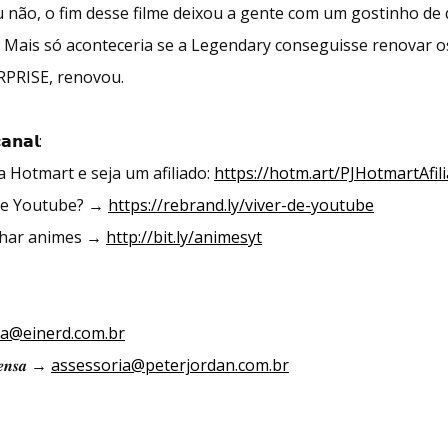
não, o fim desse filme deixou a gente com um gostinho de 
Mais só aconteceria se a Legendary conseguisse renovar os
URPRISE, renovou.
𝗮𝗻𝗮𝗹:
a Hotmart e seja um afiliado:
https://hotm.art/PJHotmartAfil
 de Youtube? →
https://rebrand.ly/viver-de-youtube
nhar animes →
http://bit.ly/animesyt
la@einerd.com.br
𝒓𝒆𝒏𝒔𝒂 →
assessoria@peterjordan.com.br