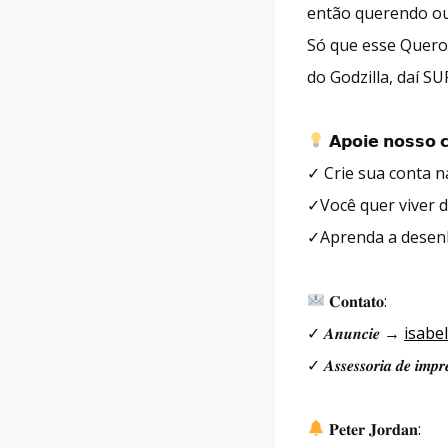
então querendo ou 
Só que esse Quero 
do Godzilla, daí S
𝗔𝗽𝗼𝗶𝗲 𝗻𝗼𝘀𝘀𝗼 𝗰
✓ Crie sua conta n
✓Você quer viver
✓Aprenda a dese
𝐂𝐨𝐧𝐭𝐚𝐭𝐨:
✓ 𝑨𝒏𝒖𝒏𝒄𝒊𝒆 →
isabe
✓ 𝑨𝒔𝒔𝒆𝒔𝒔𝒐𝒓𝒊𝒂 𝒅𝒆 𝒊𝒎
𝐏𝐞𝐭𝐞𝐫 𝐉𝐨𝐫𝐝𝐚𝐧: