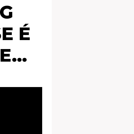
NG
E É
ME…