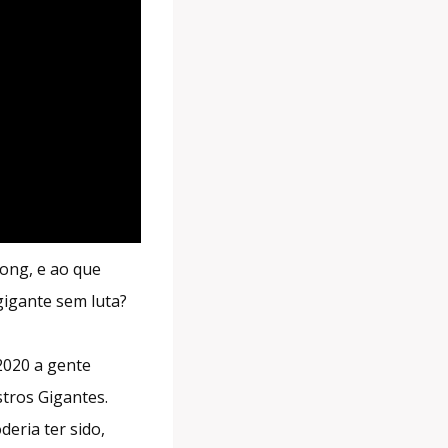
Kong, e ao que
gigante sem luta?
2020 a gente
tros Gigantes.
eria ter sido,