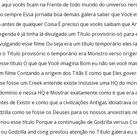
s aqui vocês ficam na Frente de todo mundo do universo ner
o sempre Essa jornada boa demais galera saber que Você es
 antes de qualquer Coisa É preciso que vocês saibam que An
 Legenda é já tinha lá divulgado um Título provisório só par
vulgando esse filme Ou seja era um título temporário eles 
m o Título provisório o temporário era Monstro verso orig
esse título O que que Você imagina Bom eu não sei você ma
um filme Contando a origem dos Titãs E como que Eles gove
se fosse um Creek entende existe Inclusive uma HQ do mon
domínio e nessa HQ é Mostrar exatamente como é que era
es de Existir e como que a civilizações Antigas idolatrava os
zilla como se fosse os Deuses para os nossos ancestrais n
ou esse título Porque a continuação de Godzilla versus Con
ou Godzilla and cong prestou atenção no Título galera eu 