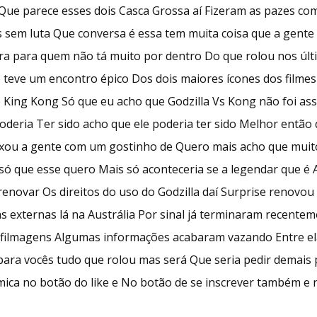
Que parece esses dois Casca Grossa aí Fizeram as pazes com
sem luta Que conversa é essa tem muita coisa que a gente 
era para quem não tá muito por dentro Do que rolou nos úl
 teve um encontro épico Dos dois maiores ícones dos filme
e King Kong Só que eu acho que Godzilla Vs Kong não foi a
oderia Ter sido acho que ele poderia ter sido Melhor entã
eixou a gente com um gostinho de Quero mais acho que muit
só que esse quero Mais só aconteceria se a legendar que é 
renovar Os direitos do uso do Godzilla daí Surprise renov
ns externas lá na Austrália Por sinal já terminaram recent
 filmagens Algumas informações acabaram vazando Entre ela
 para vocês tudo que rolou mas será Que seria pedir demais
ica no botão do like e No botão de se inscrever também e 