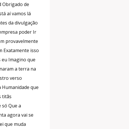
d Obrigado de
tá aí vamos lá
tes da divulgação
a empresa poder Ir
Iam provavelmente
em Exatamente isso
s eu Imagino que
rnaram a terra na
stro verso
 a Humanidade que
 titãs
é só Que a
ta agora vai se
sei que muda