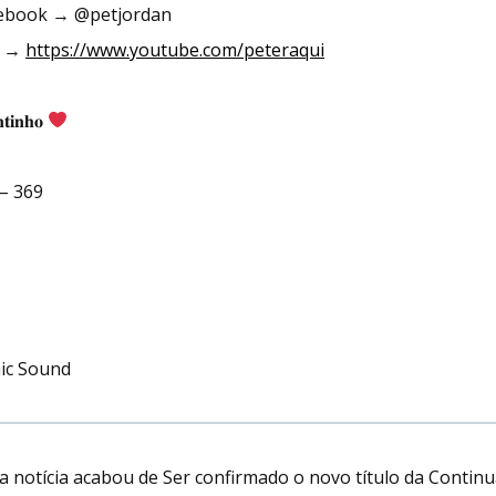
cebook → @petjordan
i →
https://www.youtube.com/peteraqui
𝐭𝐢𝐧𝐡𝐨
– 369
ic Sound
sa notícia acabou de Ser confirmado o novo título da Continu