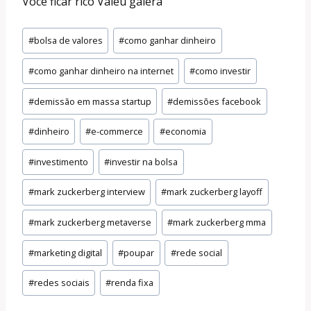
Você ficar rico Valeu galera
Tags
#
bolsa de valores
#
como ganhar dinheiro
do
#
como ganhar dinheiro na internet
#
como investir
Post:
#
demissão em massa startup
#
demissões facebook
#
dinheiro
#
e-commerce
#
economia
#
investimento
#
investir na bolsa
#
mark zuckerberg interview
#
mark zuckerberg layoff
#
mark zuckerberg metaverse
#
mark zuckerberg mma
#
marketing digital
#
poupar
#
rede social
#
redes sociais
#
renda fixa