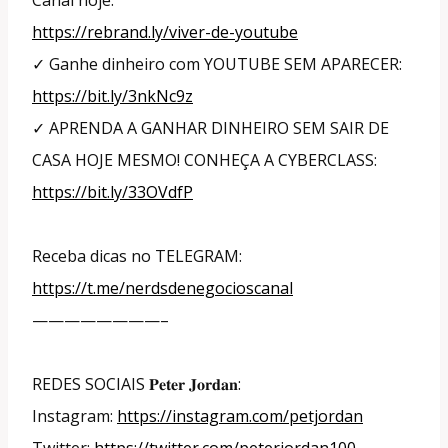
https://rebrand.ly/viver-de-youtube
✓ Ganhe dinheiro com YOUTUBE SEM APARECER:
https://bit.ly/3nkNc9z
✓ APRENDA A GANHAR DINHEIRO SEM SAIR DE
CASA HOJE MESMO! CONHEÇA A CYBERCLASS:
https://bit.ly/33OVdfP
Receba dicas no TELEGRAM:
https://t.me/nerdsdenegocioscanal
————————–
REDES SOCIAIS 𝐏𝐞𝐭𝐞𝐫 𝐉𝐨𝐫𝐝𝐚𝐧:
Instagram:
https://instagram.com/petjordan
Twitter:
https://twitter.com/peterjordan100