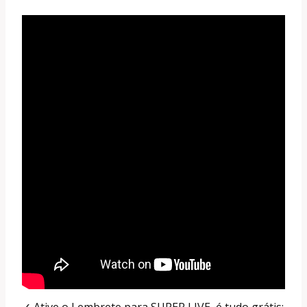
✓ Ative o Lembrete para SUPER LIVE, é tudo grátis: