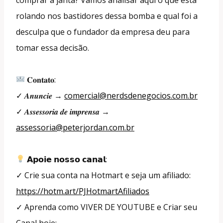
rolando nos bastidores dessa bomba e qual foi a
desculpa que o fundador da empresa deu para
tomar essa decisão.
𝐂𝐨𝐧𝐭𝐚𝐭𝐨:
✓ 𝑨𝒏𝒖𝒏𝒄𝒊𝒆 →
comercial@nerdsdenegocios.com.br
✓ 𝑨𝒔𝒔𝒆𝒔𝒔𝒐𝒓𝒊𝒂 𝒅𝒆 𝒊𝒎𝒑𝒓𝒆𝒏𝒔𝒂 →
assessoria@peterjordan.com.br
𝗔𝗽𝗼𝗶𝗲 𝗻𝗼𝘀𝘀𝗼 𝗰𝗮𝗻𝗮𝗹:
✓ Crie sua conta na Hotmart e seja um afiliado:
https://hotm.art/PJHotmartAfiliados
✓ Aprenda como VIVER DE YOUTUBE e Criar seu
Canal hoje: