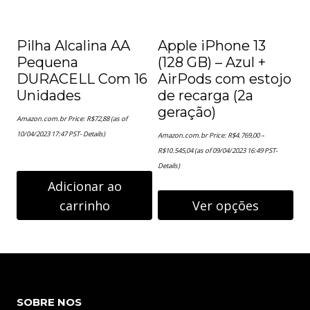
As
opções
Pilha Alcalina AA
podem
Apple iPhone 13
Pequena
(128 GB) – Azul +
ser
DURACELL Com 16
AirPods com estojo
escolhidas
Unidades
de recarga (2a
na
geração)
Amazon.com.br Price:
R$
72,88
(as of
página
10/04/2023 17:47 PST-
Details
)
Amazon.com.br Price:
R$
4.769,00
–
Faixa
R$
10.545,04
(as of 09/04/2023 16:49 PST-
do
de
preço:
Details
)
R$4.769,00
produto
através
Adicionar ao
R$10.545,04
carrinho
Ver opções
Este
produto
tem
várias
SOBRE NOS