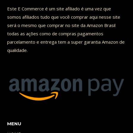
variantes.
Este E Commerce é um site afiliado é uma vez que
As
somos afiliados tudo que você comprar aqui nesse site
opções
será o mesmo que comprar no site da Amazon Brasil
podem
todas as ações como de compras pagamentos
ser
parcelamento e entrega tem a super garantia Amazon de
qualidade.
escolhidas
na
página
do
produto
MENU