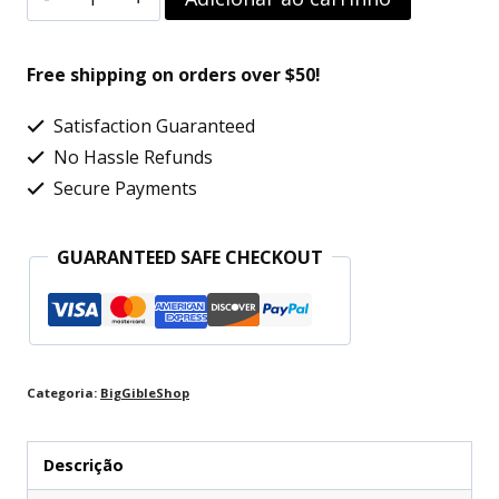
Elétrico
Mercedesbenz
Free shipping on orders over $50!
C63s
Satisfaction Guaranteed
12v
No Hassle Refunds
Preto
Secure Payments
-
Bel
GUARANTEED SAFE CHECKOUT
Brink
quantidade
Categoria:
BigGibleShop
Descrição