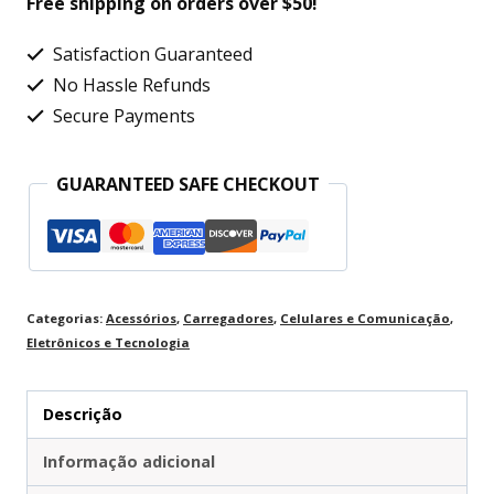
Free shipping on orders over $50!
solar
Satisfaction Guaranteed
de
No Hassle Refunds
10
Secure Payments
W,
carregador
GUARANTEED SAFE CHECKOUT
de
bateria
solar
portátil
Categorias:
Acessórios
,
Carregadores
,
Celulares e Comunicação
,
Eletrônicos e Tecnologia
e
mantenedor
Descrição
com
controlador
Informação adicional
10A