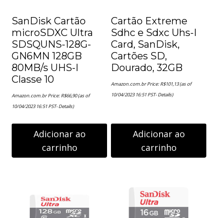
SanDisk Cartão
Cartão Extreme
microSDXC Ultra
Sdhc e Sdxc Uhs-I
SDSQUNS-128G-
Card, SanDisk,
GN6MN 128GB
Cartões SD,
80MB/s UHS-I
Dourado, 32GB
Classe 10
Amazon.com.br Price:
R$
101,13
(as of
10/04/2023 16:51 PST-
Details
)
Amazon.com.br Price:
R$
66,90
(as of
10/04/2023 16:51 PST-
Details
)
Adicionar ao
Adicionar ao
carrinho
carrinho