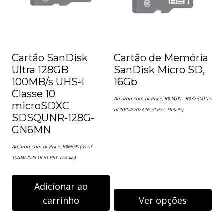
Cartão SanDisk
Cartão de Memória
Ultra 128GB
SanDisk Micro SD,
100MB/s UHS-I
16Gb
Classe 10
Faixa
Amazon.com.br Price:
R$
24,00
–
R$
325,00
(as
de
microSDXC
preço:
of 10/04/2023 16:51 PST-
Details
)
R$24,00
SDSQUNR-128G-
através
GN6MN
R$325,00
Amazon.com.br Price:
R$
66,90
(as of
10/04/2023 16:51 PST-
Details
)
Adicionar ao
carrinho
Ver opções
Este