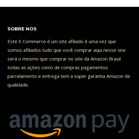
produto
tem
várias
SOBRE NOS
variantes.
Este E Commerce é um site afiliado é uma vez que
As
somos afiliados tudo que você comprar aqui nesse site
opções
será o mesmo que comprar no site da Amazon Brasil
podem
todas as ações como de compras pagamentos
ser
parcelamento e entrega tem a super garantia Amazon de
qualidade.
escolhidas
na
página
do
produto