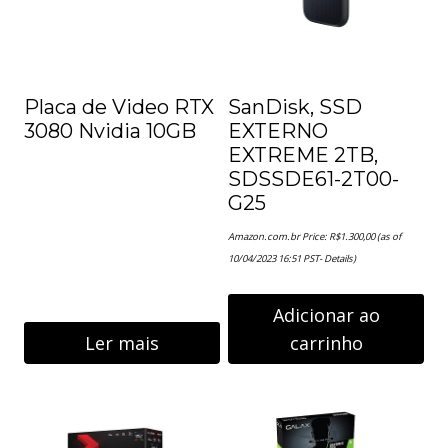
Placa de Video RTX
SanDisk, SSD
3080 Nvidia 10GB
EXTERNO
EXTREME 2TB,
SDSSDE61-2T00-
G25
Amazon.com.br Price:
R$
1.300,00
(as of
10/04/2023 16:51 PST-
Details
)
Adicionar ao
Ler mais
carrinho