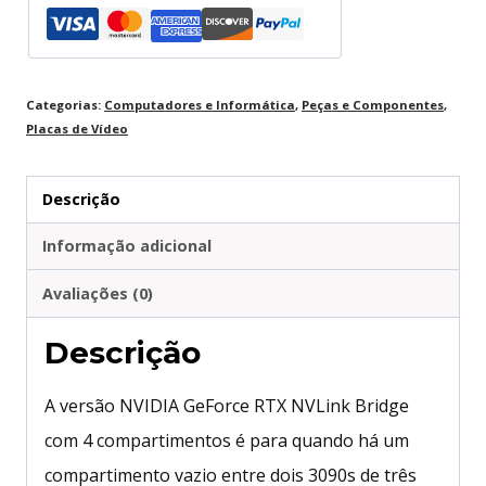
gráficas
das
séries
Categorias:
Computadores e Informática
,
Peças e Componentes
,
Placas de Vídeo
3090
e
Descrição
30
quantidade
Informação adicional
Avaliações (0)
Descrição
A versão NVIDIA GeForce RTX NVLink Bridge
com 4 compartimentos é para quando há um
compartimento vazio entre dois 3090s de três