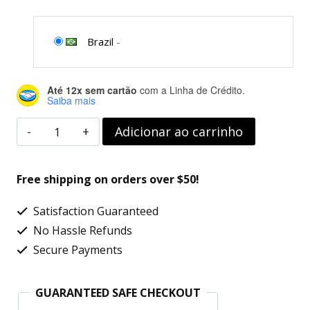
Brazil
-
Até 12x sem cartão
com a Linha de Crédito.
Saiba mais
NVIDIA
Adicionar ao carrinho
GeForce
RTX
Free shipping on orders over $50!
NVLink
Satisfaction Guaranteed
Bridge
No Hassle Refunds
4
Secure Payments
compartimentos
para
GUARANTEED SAFE CHECKOUT
placas