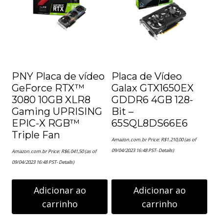
PNY Placa de vídeo
Placa de Vídeo
GeForce RTX™
Galax GTX1650EX
3080 10GB XLR8
GDDR6 4GB 128-
Gaming UPRISING
Bit –
EPIC-X RGB™
65SQL8DS66E6
Triple Fan
Amazon.com.br Price:
R$
1.210,00
(as of
09/04/2023 16:48 PST-
Details
)
Amazon.com.br Price:
R$
6.041,50
(as of
09/04/2023 16:48 PST-
Details
)
Adicionar ao
Adicionar ao
carrinho
carrinho