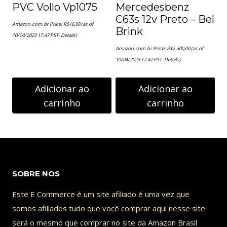
PVC Vollo Vp1075
Mercedesbenz
C63s 12v Preto – Bel
Amazon.com.br Price:
R$
16,99
(as of
Brink
10/04/2023 17:47 PST-
Details
)
Amazon.com.br Price:
R$
2.300,00
(as of
10/04/2023 17:47 PST-
Details
)
Adicionar ao
Adicionar ao
carrinho
carrinho
SOBRE NOS
Este E Commerce é um site afiliado é uma vez que
somos afiliados tudo que você comprar aqui nesse site
será o mesmo que comprar no site da Amazon Brasil