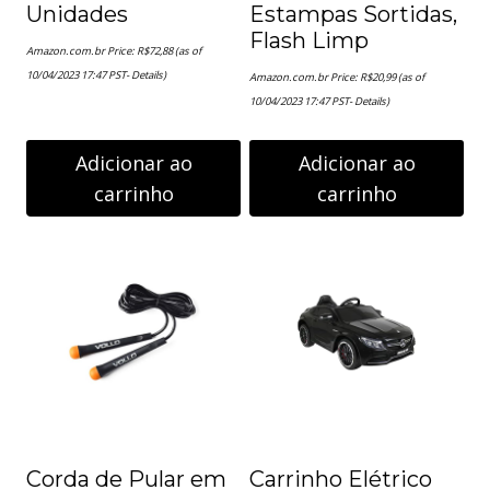
Unidades
Estampas Sortidas,
Flash Limp
Amazon.com.br Price:
R$
72,88
(as of
10/04/2023 17:47 PST-
Details
)
Amazon.com.br Price:
R$
20,99
(as of
10/04/2023 17:47 PST-
Details
)
Adicionar ao
Adicionar ao
carrinho
carrinho
Corda de Pular em
Carrinho Elétrico