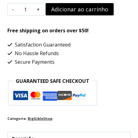
Placas
Adicionar ao carrinho
Decorativas
Geek
Free shipping on orders over $50!
Jedi
Satisfaction Guaranteed
Frases
No Hassle Refunds
Cerveja
Secure Payments
20x30cm
Kit
GUARANTEED SAFE CHECKOUT
4un
quantidade
Categoria:
BigGibleShop