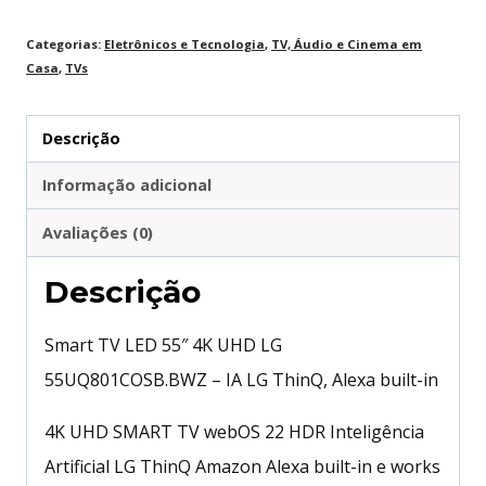
LG
ThinQ,
Categorias:
Eletrônicos e Tecnologia
,
TV, Áudio e Cinema em
Casa
,
TVs
Alexa
built-
Descrição
in
quantidade
Informação adicional
Avaliações (0)
Descrição
Smart TV LED 55″ 4K UHD LG
55UQ801COSB.BWZ – IA LG ThinQ, Alexa built-in
4K UHD SMART TV webOS 22 HDR Inteligência
Artificial LG ThinQ Amazon Alexa built-in e works