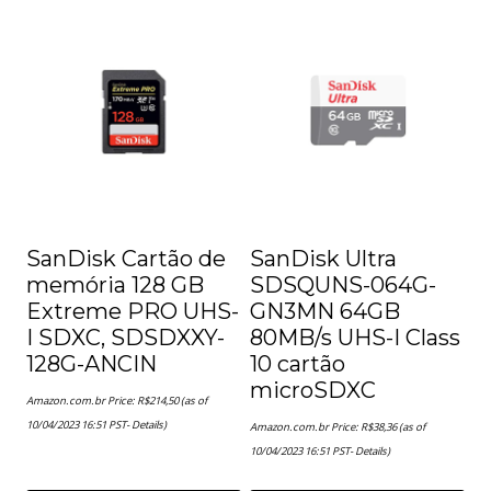
Este
produto
tem
várias
variantes.
As
opções
SanDisk Cartão de
podem
SanDisk Ultra
memória 128 GB
SDSQUNS-064G-
ser
Extreme PRO UHS-
GN3MN 64GB
escolhidas
I SDXC, SDSDXXY-
80MB/s UHS-I Class
128G-ANCIN
na
10 cartão
microSDXC
página
Amazon.com.br Price:
R$
214,50
(as of
10/04/2023 16:51 PST-
Details
)
Amazon.com.br Price:
R$
38,36
(as of
do
10/04/2023 16:51 PST-
Details
)
produto