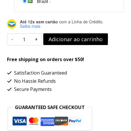
Brazil
-
Até 12x sem cartão
com a Linha de Crédito.
Saiba mais
Smart
Adicionar ao carrinho
TV
LED
Free shipping on orders over $50!
55"
Satisfaction Guaranteed
4K
No Hassle Refunds
UHD
Secure Payments
LG
55UQ801COSB.BWZ
GUARANTEED SAFE CHECKOUT
-
IA