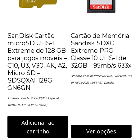
SanDisk Cartão
Cartão de Memória
microSD UHS-I
Sandisk SDXC
Extreme de 128 GB
Extreme PRO
para jogos móveis –
Classe 10 UHS-I de
C10, U3, V30, 4K, A2,
32GB – 95mb/s 633x
Micro SD –
Faixa
Amazon.com.br Price:
R$
96,86
–
R$
800,00
(as
de
SDSQXA1-128G-
preço:
of 10/04/2023 16:51 PST-
Details
)
R$96,86
GN6GN
através
R$800,00
Amazon.com.br Price:
R$
115,15
(as of
10/04/2023 16:51 PST-
Details
)
Adicionar ao
carrinho
Ver opções