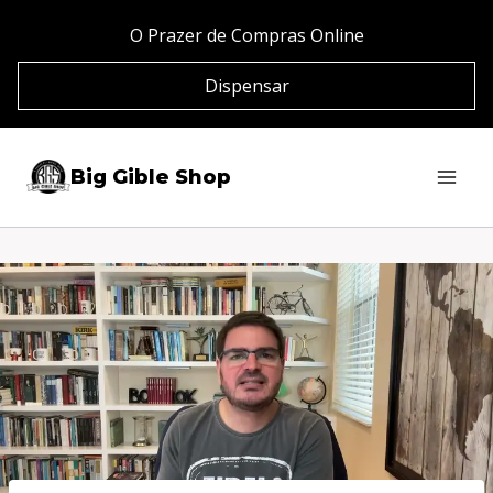
Pular
O Prazer de Compras Online
para
Dispensar
o
Conteúdo
Big Gible Shop