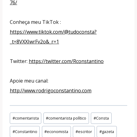
76/
Conheça meu TikTok :
https://www.tiktok.com/@tudoconsta?
_t=8VXXIwrFv2o&_r=1
Twitter:
https://twitter.com/Rconstantino
Apoie meu canal:
http://www.rodrigoconstantino.com
Tags
#
comentarista
#
comentarista político
#
Consta
do
#
Constantino
#
economista
#
escritor
#
gazeta
Post: