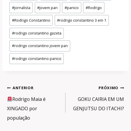
#
jornalista
#
jovem pan
#
panico
#
Rodrigo
#
Rodrigo Constantino
#
rodrigo constantino 3 em 1
#
rodrigo constantino gazeta
#
rodrigo constantino jovem pan
#
rodrigo constantino panico
Navegação
ANTERIOR
PRÓXIMO
de
Rodrigo Maia é
GOKU CAIRIA EM UM
Post
XINGADO por
GENJUTSU DO ITACHI?
população