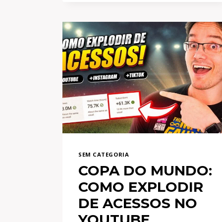
PASSO
PRA
GANHAR
R$100
POR
DIA,
TODOS
OS
MESES
COMO
AFILIADO
SEM CATEGORIA
COPA DO MUNDO:
COMO EXPLODIR
DE ACESSOS NO
YOUTUBE,