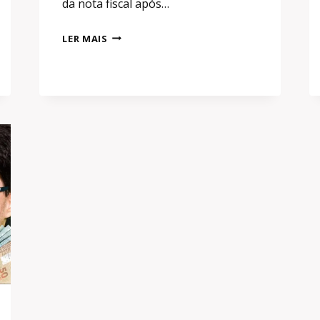
da nota fiscal após…
CERVEJA
LER MAIS
BANIDA
E
MAIS!
QUAL
O
PREJUÍZO
DO
CATAR
NESSA
COPA DO MUNDO?!