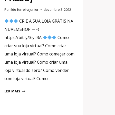
Por
ildo ferreira junior
dezembro 3, 2022
CRIE A SUA LOJA GRÁTIS NA
NUVEMSHOP -==}
https://bit.ly/3iyiI3A
Como
criar sua loja virtual? Como criar
uma loja virtual? Como começar com
uma loja virtual? Como criar uma
loja virtual do zero? Como vender
com loja virtual? Como…
COMO
LER MAIS
CRIAR
SUA
LOJA