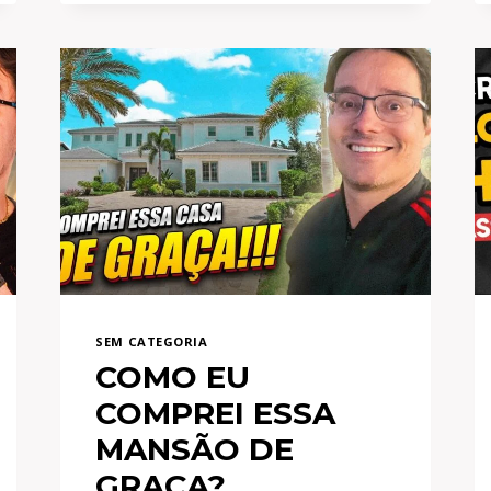
O
PRÊMIO
DA
MEGA
SENA
NA
RENDA
FIXA?
SEM CATEGORIA
COMO EU
COMPREI ESSA
MANSÃO DE
GRAÇA?