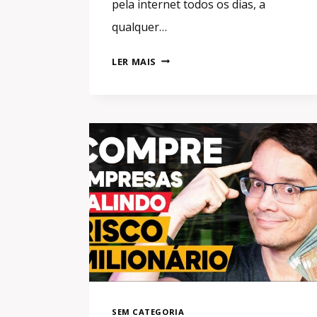
pela internet todos os dias, a
qualquer…
GANHAR
LER MAIS
DINHEIRO
DORMINDO!
TUDO
QUE
VOCÊ
PRECISA
SABER
PARA
VENDER
SEM
PARAR
SEM CATEGORIA