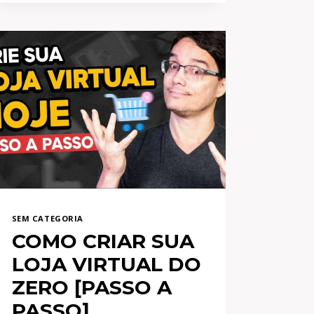
BRASIL
FERRA
TODO
O
BRASIL
E
ATÉ
VOCÊ
SEM CATEGORIA
COMO CRIAR SUA
LOJA VIRTUAL DO
ZERO [PASSO A
PASSO]