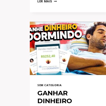
LER MAIS
DO
MUNDO:
COMO
EXPLODIR
DE
ACESSOS
NO
YOUTUBE,
INSTAGRAM
E
TIKTOK?
SEM CATEGORIA
GANHAR
DINHEIRO