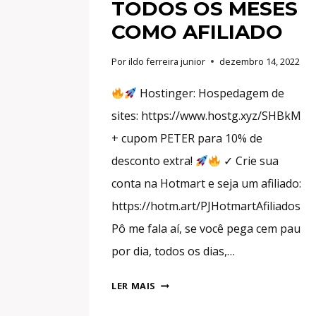
TODOS OS MESES
COMO AFILIADO
Por
ildo ferreira junior
dezembro 14, 2022
Hostinger: Hospedagem de
sites: https://www.hostg.xyz/SHBkM
+ cupom PETER para 10% de
desconto extra!
✓ Crie sua
conta na Hotmart e seja um afiliado:
https://hotm.art/PJHotmartAfiliados
Pô me fala aí, se você pega cem pau
por dia, todos os dias,…
PASSO
LER MAIS
A