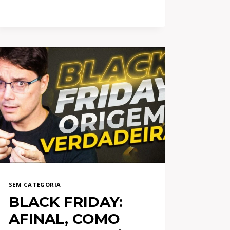
VIRTUAL
DO
ZERO
[PASSO
A
PASSO]
SEM CATEGORIA
BLACK FRIDAY:
AFINAL, COMO