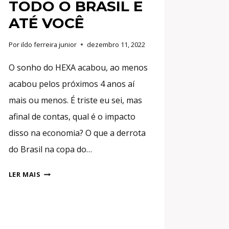
TODO O BRASIL E
ATÉ VOCÊ
Por
ildo ferreira junior
dezembro 11, 2022
O sonho do HEXA acabou, ao menos
acabou pelos próximos 4 anos aí
mais ou menos. É triste eu sei, mas
afinal de contas, qual é o impacto
disso na economia? O que a derrota
do Brasil na copa do…
DEU
LER MAIS
RUIM!
A
DERROTA
DO