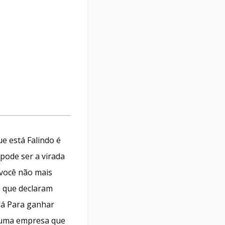
e está Falindo é
ode ser a virada
 você não mais
s que declaram
dá Para ganhar
e uma empresa que