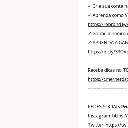
✓ Crie sua conta n
✓ Aprenda como VI
https://rebrand.ly
✓ Ganhe dinheir
✓ APRENDA A GAN
https://bit.ly/33OV
Receba dicas no 
https://t.me/nerd
————————–
REDES SOCIAIS 𝐏𝐞𝐭𝐞𝐫 
Instagram:
https:/
Twitter:
https://tw