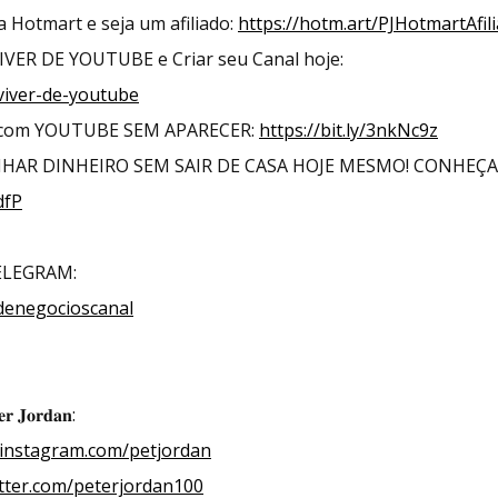
a Hotmart e seja um afiliado:
https://hotm.art/PJHotmartAfil
VER DE YOUTUBE e Criar seu Canal hoje:
/viver-de-youtube
o com YOUTUBE SEM APARECER:
https://bit.ly/3nkNc9z
HAR DINHEIRO SEM SAIR DE CASA HOJE MESMO! CONHEÇA 
dfP
TELEGRAM:
sdenegocioscanal
𝐉𝐨𝐫𝐝𝐚𝐧:
/instagram.com/petjordan
itter.com/peterjordan100