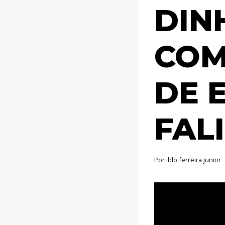
DIN
COM
DE 
FAL
Por
ildo ferreira junior