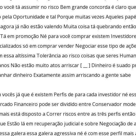
ão você tá assumir no risco Bem grande concorda é claro qu
o pela Oportunidade e tal Porque muitas vezes Aqueles pap
gora já não estão valendo Muita coisa tá quebrando então [
e Tá em promoção Né para você comprar existem Investidor
cializados só em comprar vender Negociar esse tipo de açõ
 essa altíssima Tolerância ao risco coisas que seres Huma
os Não estão muito atos arriscar [ __ ] Dinheiro é suado 
ganhar dinheiro Exatamente assim arriscando a gente sabe
vocês já que é existem Perfis de para cada investidor né ess
rcado Financeiro pode ser dividido entre Conservador mode
mais está disposto a Correr riscos entre as três perfis ent
ue Estão lá em recuperação judicial e sobre Negociação de 
ssa galera essa galera agressiva né é com esse perfil mais