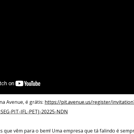
na Avenue, é grátis:
https://pit.avenue.us/register/invitat
SEG-PIT-IFL-PETJ-20225-NDN
s que vêm para o bem! Uma empresa que tá falindo é semp