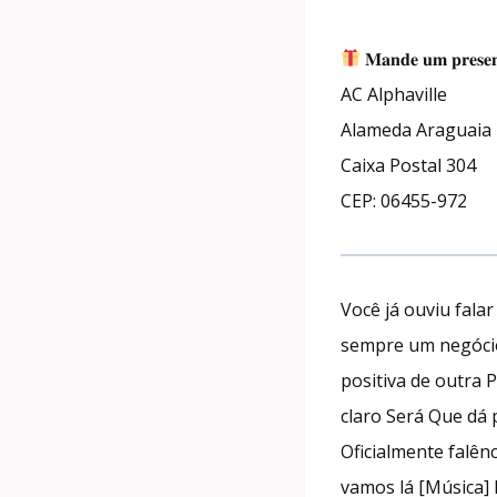
𝐌𝐚𝐧𝐝𝐞 𝐮𝐦 𝐩𝐫𝐞𝐬𝐞𝐧
AC Alphaville
Alameda Araguaia 
Caixa Postal 304
CEP: 06455-972
Você já ouviu fal
sempre um negócio
positiva de outra
claro Será Que dá
Oficialmente falên
vamos lá [Música]