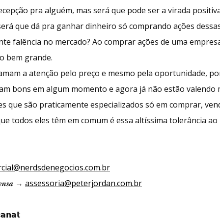
cepção pra alguém, mas será que pode ser a virada positiv
 será que dá pra ganhar dinheiro só comprando ações dess
nte falência no mercado? Ao comprar ações de uma empresa 
o bem grande.
chamam a atenção pelo preço e mesmo pela oportunidade, po
ram bons em algum momento e agora já não estão valendo m
es que são praticamente especializados só em comprar, ven
 que todos eles têm em comum é essa altíssima tolerância ao 
cial@nerdsdenegocios.com.br
𝒓𝒆𝒏𝒔𝒂 →
assessoria@peterjordan.com.br
𝗮𝗻𝗮𝗹: