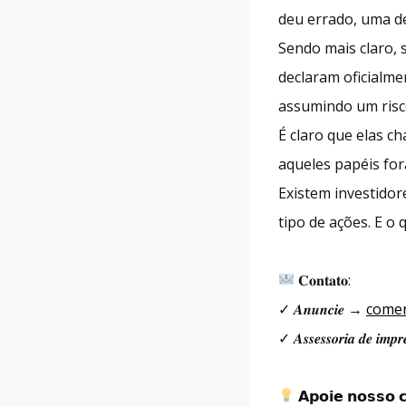
deu errado, uma de
Sendo mais claro,
declaram oficialme
assumindo um risc
É claro que elas 
aqueles papéis fo
Existem investidor
tipo de ações. E o
𝐂𝐨𝐧𝐭𝐚𝐭𝐨:
✓ 𝑨𝒏𝒖𝒏𝒄𝒊𝒆 →
comer
✓ 𝑨𝒔𝒔𝒆𝒔𝒔𝒐𝒓𝒊𝒂 𝒅𝒆 𝒊𝒎
𝗔𝗽𝗼𝗶𝗲 𝗻𝗼𝘀𝘀𝗼 𝗰