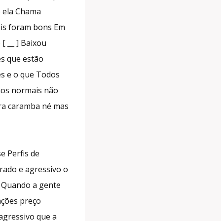
e ela Chama
éis foram bons Em
 __ ] Baixou
es que estão
es e o que Todos
nos normais não
pra caramba né mas
e Perfis de
rado e agressivo o
ão Quando a gente
ações preço
 agressivo que a