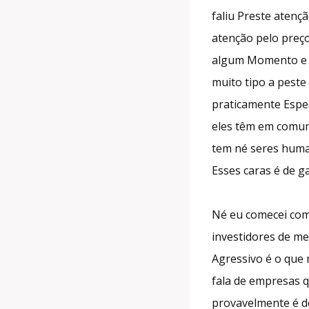
faliu Preste atenç
atenção pelo preç
algum Momento e a
muito tipo a pest
praticamente Espe
eles têm em comum
tem né seres human
Esses caras é de 
Né eu comecei com 
investidores de me
Agressivo é o que 
fala de empresas q
provavelmente é de