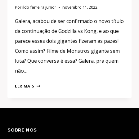
Por
ildo ferreira junior
novembro 11, 2022
Galera, acabou de ser confirmado o novo título
da continuação de Godzilla vs Kong, e ao que
parece esses dois gigantes fizeram as pazes!
Como assim? Filme de Monstros gigante sem
luta? Que conversa é essa? Galera, pra quem
não…
CONTINUAÇÃO
LER MAIS
DE
GODZILLA
VS
KONG
CONFIRMADA!
SOBRE NOS
ESSE
É