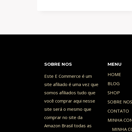
DE
GODZILLA
VS
KONG
CONFIRMADA!
ESSE
É
O
TÍTULO
SOBRE NOS
MENU
DO
HOME
Este E Commerce é um
FILME…
BLOG
site afiliado é uma vez que
somos afiliados tudo que
SHOP
você comprar aqui nesse
SOBRE NO
site será o mesmo que
CONTATO
comprar no site da
MINHA CO
Amazon Brasil todas as
MINHA C