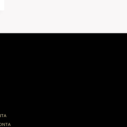
S
NTA
ONTA