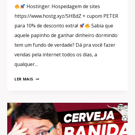
Hostinger: Hospedagem de sites
https://www.hostg.xyz/SHBdZ + cupom PETER
para 10% de desconto extra!
Sabia que
aquele papinho de ganhar dinheiro dormindo
tem um fundo de verdade? Dá pra você fazer
vendas pela internet todos os dias, a
qualquer…
GANHAR
LER MAIS
DINHEIRO
DORMINDO!
TUDO
QUE
VOCÊ
PRECISA
SABER