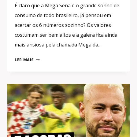
É claro que a Mega Sena é o grande sonho de
consumo de todo brasileiro, já pensou em
acertar os 6 números sozinho? Os valores
costumam ser bem altos e a galera fica ainda
mais ansiosa pela chamada Mega da…
50
LER MAIS
MILHÕES!
QUANTO
RENDE
O
PRÊMIO
DA
MEGA
SENA
NA
RENDA