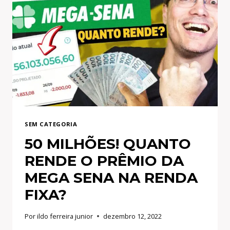
POR
DIA,
TODOS
OS
MESES
COMO
AFILIADO
SEM CATEGORIA
50 MILHÕES! QUANTO
RENDE O PRÊMIO DA
MEGA SENA NA RENDA
FIXA?
Por
ildo ferreira junior
dezembro 12, 2022