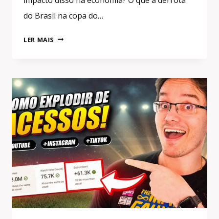
do Brasil na copa do…
DEU
LER MAIS
RUIM!
A
DERROTA
DO
BRASIL
FERRA
TODO
O
BRASIL
E
ATÉ
VOCÊ