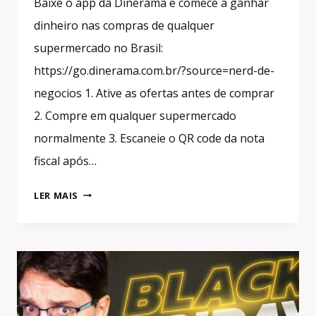
Baixe o app da Dinerama e comece a ganhar
dinheiro nas compras de qualquer
supermercado no Brasil:
https://go.dinerama.com.br/?source=nerd-de-
negocios 1. Ative as ofertas antes de comprar
2. Compre em qualquer supermercado
normalmente 3. Escaneie o QR code da nota
fiscal após…
CERVEJA
LER MAIS
BANIDA
E
MAIS!
QUAL
O
PREJUÍZO
DO