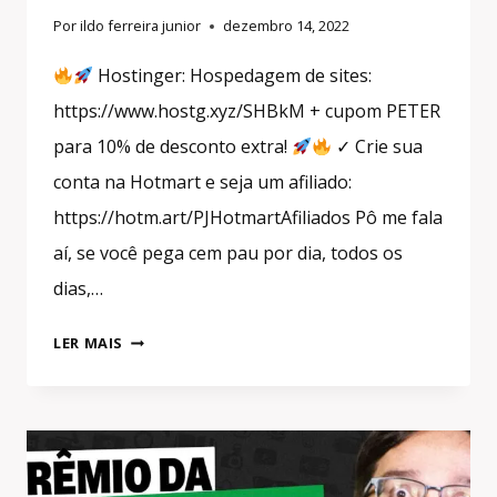
Por
ildo ferreira junior
dezembro 14, 2022
Hostinger: Hospedagem de sites:
https://www.hostg.xyz/SHBkM + cupom PETER
para 10% de desconto extra!
✓ Crie sua
conta na Hotmart e seja um afiliado:
https://hotm.art/PJHotmartAfiliados Pô me fala
aí, se você pega cem pau por dia, todos os
dias,…
PASSO
LER MAIS
A
PASSO
PRA
GANHAR
R$100