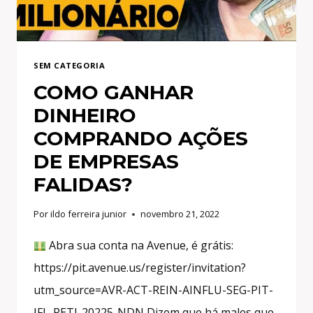
SEM CATEGORIA
COMO GANHAR
DINHEIRO
COMPRANDO AÇÕES
DE EMPRESAS
FALIDAS?
Por
ildo ferreira junior
novembro 21, 2022
Abra sua conta na Avenue, é grátis:
https://pit.avenue.us/register/invitation?
utm_source=AVR-ACT-REIN-AINFLU-SEG-PIT-
IFL-PETJ-20225-NDN Dizem que há males que