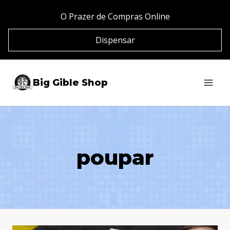
Pular
O Prazer de Compras Online
para
Dispensar
o
Conteúdo
Big Gible Shop
poupar