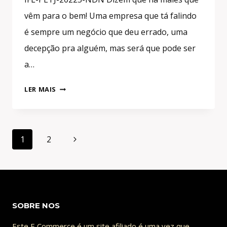
vêm para o bem! Uma empresa que tá falindo
é sempre um negócio que deu errado, uma
decepção pra alguém, mas será que pode ser
a…
COMO
LER MAIS
GANHAR
DINHEIRO
COMPRANDO
Navegação
AÇÕES
Página
1
2
da
DE
Seguinte
EMPRESAS
Página
FALIDAS?
SOBRE NOS
Este E Commerce é um site afiliado é uma vez que