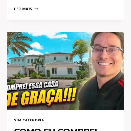
COPA
LER MAIS
DO
MUNDO:
COMO
EXPLODIR
DE
ACESSOS
NO
YOUTUBE,
INSTAGRAM
E
TIKTOK?
SEM CATEGORIA