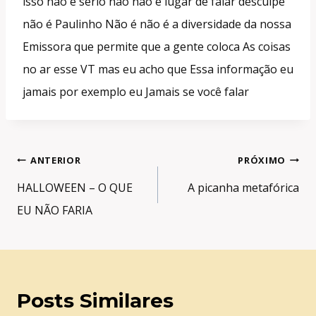
isso não é sério não não é lugar de falar desculpe
não é Paulinho Não é não é a diversidade da nossa
Emissora que permite que a gente coloca As coisas
no ar esse VT mas eu acho que Essa informação eu
jamais por exemplo eu Jamais se você falar
Navegação
ANTERIOR
PRÓXIMO
de
HALLOWEEN – O QUE
A picanha metafórica
Post
EU NÃO FARIA
Posts Similares