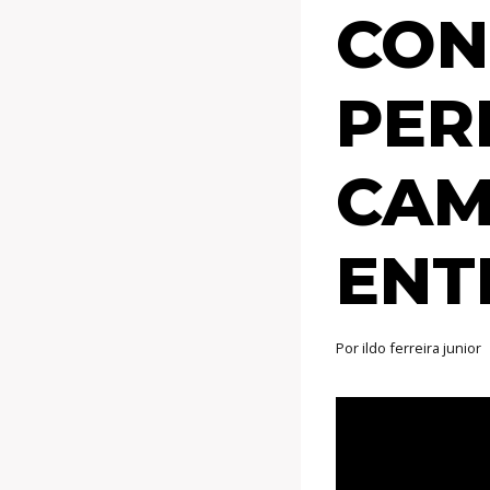
CON
PER
CAM
ENT
Por
ildo ferreira junior