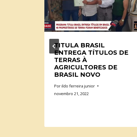
10
TITULA BRASIL
FINAL
ENTREGA TÍTULOS DE
TERRAS À
O
AGRICULTORES DE
BRASIL NOVO
ORÇOS!
Por
ildo ferreira junior
novembro 21, 2022