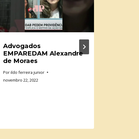
Advogados
VEJA 
EMPAREDAM Alexandre
DELEG
de Moraes
PRISÃ
Por
ildo ferreira junior
Por
ildo fer
novembro 22, 2022