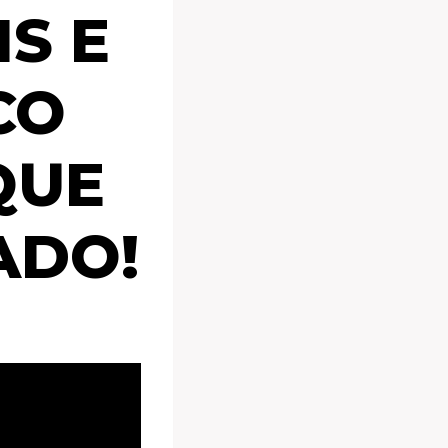
S E
CO
QUE
ADO!