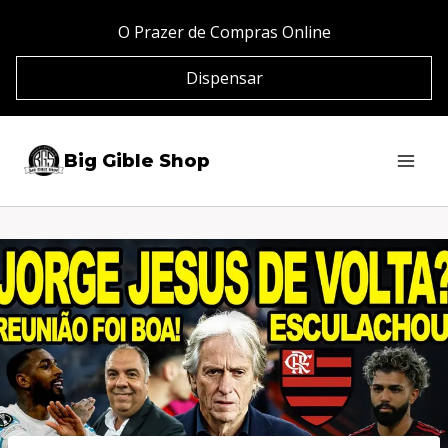
Pular
O Prazer de Compras Online
para
Dispensar
o
Conteúdo
Big Gible Shop