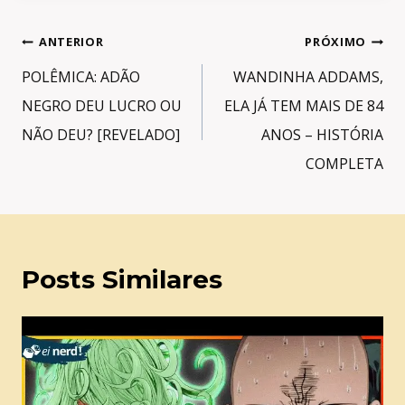
Navegação
ANTERIOR
PRÓXIMO
de
POLÊMICA: ADÃO
WANDINHA ADDAMS,
Post
NEGRO DEU LUCRO OU
ELA JÁ TEM MAIS DE 84
NÃO DEU? [REVELADO]
ANOS – HISTÓRIA
COMPLETA
Posts Similares