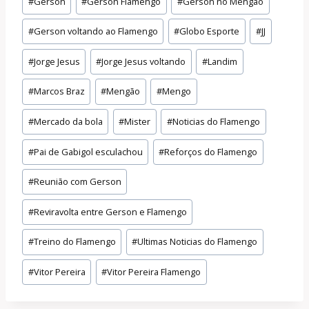
#
Gerson
#
Gerson Flamengo
#
Gerson no Mengão
#
Gerson voltando ao Flamengo
#
Globo Esporte
#
JJ
#
Jorge Jesus
#
Jorge Jesus voltando
#
Landim
#
Marcos Braz
#
Mengão
#
Mengo
#
Mercado da bola
#
Mister
#
Noticias do Flamengo
#
Pai de Gabigol esculachou
#
Reforços do Flamengo
#
Reunião com Gerson
#
Reviravolta entre Gerson e Flamengo
#
Treino do Flamengo
#
Ultimas Noticias do Flamengo
#
Vitor Pereira
#
Vitor Pereira Flamengo