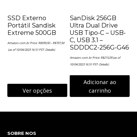
SSD Externo
SanDisk 256GB
Portátil Sandisk
Ultra Dual Drive
Extreme 500GB
USB Tipo-C – USB-
C, USB 3.1 –
Amazon.com.br Price:
R$
599,50
–
R$
707,50
SDDDC2-256G-G46
Faixa
(as of 10/04/2023 16:51 PST-
Details
)
de
preço:
Amazon.com.br Price:
R$
215,09
(as of
R$599,50
através
10/04/2023 16:51 PST-
Details
)
R$707,50
Adicionar ao
Ver opções
carrinho
Este
produto
tem
várias
SOBRE NOS