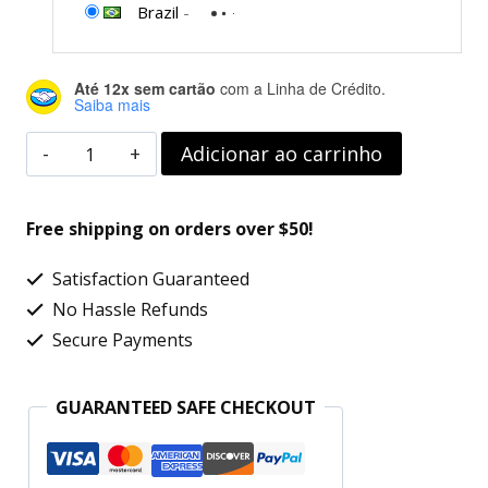
Brazil
-
Até 12x sem cartão
com a Linha de Crédito.
Saiba mais
Placa
Adicionar ao carrinho
de
Vídeo
Free shipping on orders over $50!
Galax
Satisfaction Guaranteed
GTX1650EX
No Hassle Refunds
GDDR6
Secure Payments
4GB
128-
GUARANTEED SAFE CHECKOUT
Bit
-