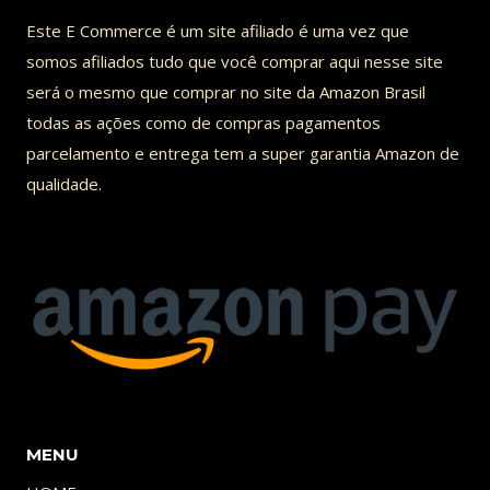
variantes.
Este E Commerce é um site afiliado é uma vez que
As
somos afiliados tudo que você comprar aqui nesse site
opções
será o mesmo que comprar no site da Amazon Brasil
podem
todas as ações como de compras pagamentos
ser
parcelamento e entrega tem a super garantia Amazon de
qualidade.
escolhidas
na
página
do
produto
MENU