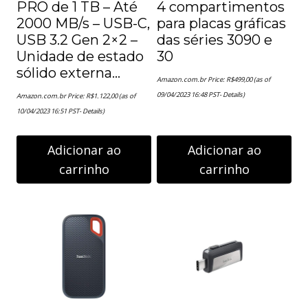
PRO de 1 TB – Até
4 compartimentos
2000 MB/s – USB-C,
para placas gráficas
USB 3.2 Gen 2×2 –
das séries 3090 e
Unidade de estado
30
sólido externa…
Amazon.com.br Price:
R$
499,00
(as of
09/04/2023 16:48 PST-
Details
)
Amazon.com.br Price:
R$
1.122,00
(as of
10/04/2023 16:51 PST-
Details
)
Adicionar ao
Adicionar ao
carrinho
carrinho